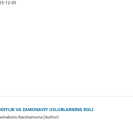
25-12-05
JODIYLIK VA ZAMONAVIY USLUBLARNING ROLI
axinabonu Ravshanovna (Author)