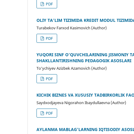
PDF
OLIY TA’LIM TIZIMIDA KREDIT MODUL TIZIM
Turabekov Farxod Kasimovich (Author)
PDF
YUQORI SINF O‘QUVCHILARINING JISMONIY T
SHAKLLANTIRISHNING PEDAGOGIK ASOSLARI
To‘ychiyev Azizbek Azamovich (Author)
PDF
KICHIK BIZNES VA XUSUSIY TADBIRKORLIK FA
Saydxodjayeva Nigorahon Ibaydullaevna (Author)
PDF
AYLANMA MABLAG’LARNING IQTISODIY ASOSL