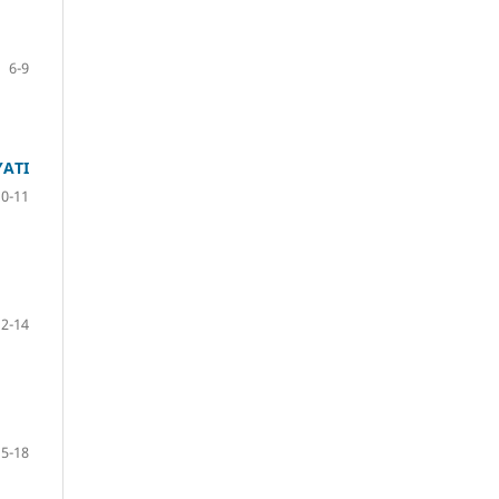
6-9
YATI
10-11
12-14
15-18