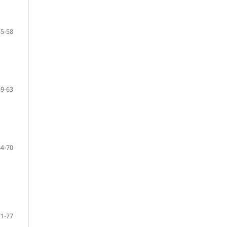
55-58
59-63
64-70
71-77