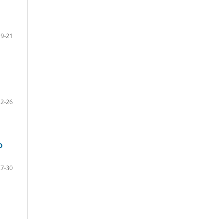
19-21
22-26
D
27-30