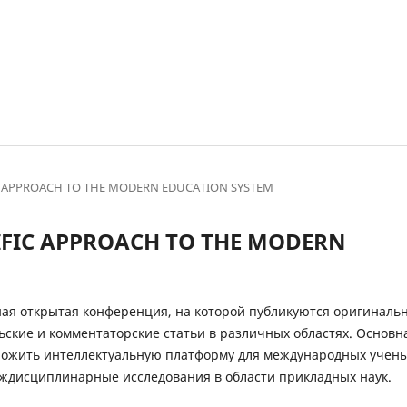
TIFIC APPROACH TO THE MODERN EDUCATION SYSTEM
ENTIFIC APPROACH TO THE MODERN
я открытая конференция, на которой публикуются оригиналь
ьские и комментаторские статьи в различных областях. Основн
ожить интеллектуальную платформу для международных учены
ждисциплинарные исследования в области прикладных наук.