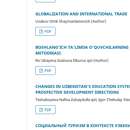
GLOBALIZATION AND INTERNATIONAL TRADE
Uzakov Ortik Shaymardanovich (Author)
PDF
BOSHLANG‘ICH TA’LIMDA O‘QUVCHILARNING 
METODIKASI
Ro‘zibayeva Gulinura Elburus qizi (Author)
PDF
CHANGES IN UZBEKISTAN’S EDUCATION SYSTE
PROSPECTIVE DEVELOPMENT DIRECTIONS
Teshaboyeva Nafisa Zubaydulla qizi, Igor Chekulay Vl
PDF
СОЦИАЛЬНЫЙ ТУРИЗМ В КОНТЕКСТЕ УЗБЕК