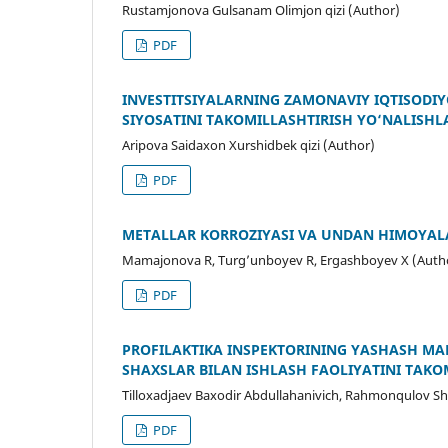
Rustamjonova Gulsanam Olimjon qizi (Author)
PDF
INVESTITSIYALARNING ZAMONAVIY IQTISODIYO
SIYOSATINI TAKOMILLASHTIRISH YO‘NALISHL
Aripova Saidaxon Xurshidbek qizi (Author)
PDF
METALLAR KORROZIYASI VA UNDAN HIMOYAL
Mamajonova R, Turg’unboyev R, Ergashboyev X (Auth
PDF
PROFILAKTIKA INSPEKTORINING YASHASH MA
SHAXSLAR BILAN ISHLASH FAOLIYATINI TAKO
Tilloxadjaev Baxodir Abdullahanivich, Rahmonqulov Sh
PDF