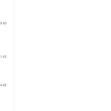
78-80
81-83
84-88