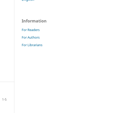
Information
For Readers
For Authors
For Librarians
1-5