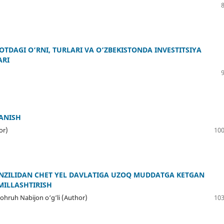
TDAGI O‘RNI, TURLARI VA O‘ZBEKISTONDA INVESTITSIYA
ARI
ANISH
or)
100
NZILIDAN CHET YEL DAVLATIGA UZOQ MUDDATGA KETGAN
MILLASHTIRISH
ohruh Nabijon o‘g‘li (Author)
103