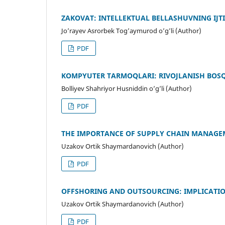
ZAKOVAT: INTELLEKTUAL BELLASHUVNING IJT
Jo’rayev Asrorbek Tog’aymurod o’g’li (Author)
PDF
KOMPYUTER TARMOQLARI: RIVOJLANISH BOSQ
Bolliyev Shahriyor Husniddin o’g’li (Author)
PDF
THE IMPORTANCE OF SUPPLY CHAIN MANAGEM
Uzakov Ortik Shaymardanovich (Author)
PDF
OFFSHORING AND OUTSOURCING: IMPLICATIO
Uzakov Ortik Shaymardanovich (Author)
PDF