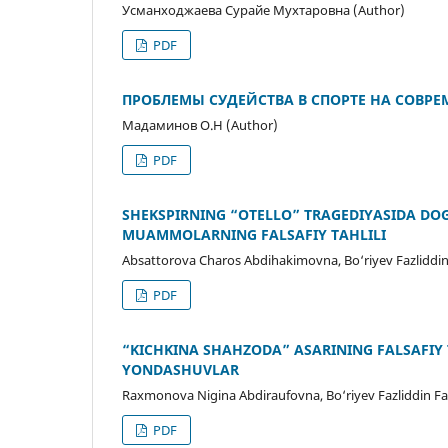
Усманходжаева Сурайе Мухтаровна (Author)
PDF
ПРОБЛЕМЫ СУДЕЙСТВА В СПОРТЕ НА СОВР
Мадаминов О.H (Author)
PDF
SHEKSPIRNING “OTELLO” TRAGEDIYASIDA DOG
MUAMMOLARNING FALSAFIY TAHLILI
Absattorova Charos Abdihakimovna, Bo‘riyev Fazliddin
PDF
“KICHKINA SHAHZODA” ASARINING FALSAFIY T
YONDASHUVLAR
Raxmonova Nigina Abdiraufovna, Bo‘riyev Fazliddin Fa
PDF