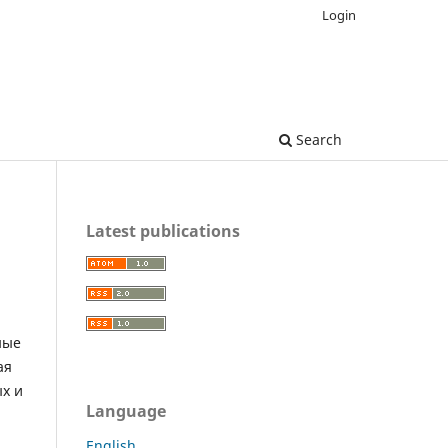
Login
Search
Latest publications
ные
ая
х и
Language
English