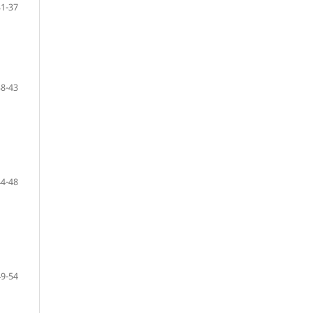
31-37
38-43
44-48
49-54