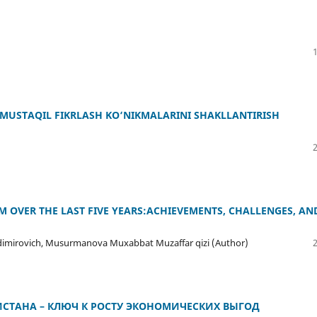
MUSTAQIL FIKRLASH KO‘NIKMALARINI SHAKLLANTIRISH
M OVER THE LAST FIVE YEARS:ACHIEVEMENTS, CHALLENGES, AN
adimirovich, Musurmanova Muxabbat Muzaffar qizi (Author)
ИСТАНА – КЛЮЧ К РОСТУ ЭКОНОМИЧЕСКИХ ВЫГОД