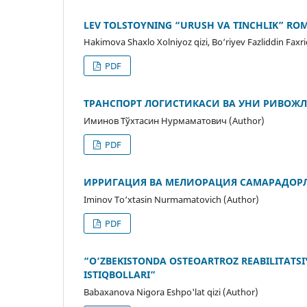
LEV TOLSTOYNING “URUSH VA TINCHLIK” ROM
Hakimova Shaxlo Xolniyoz qizi, Bo‘riyev Fazliddin Faxr
PDF
ТРАНСПОРТ ЛОГИСТИКАСИ ВА УНИ РИВО
Иминов Тўхтасин Нурмаматович (Author)
PDF
ИРРИГАЦИЯ ВА МЕЛИОРАЦИЯ САМАРАДОР
Iminov To‘xtasin Nurmamatovich (Author)
PDF
“O‘ZBEKISTONDA OSTEOARTROZ REABILITATS
ISTIQBOLLARI”
Babaxanova Nigora Eshpo'lat qizi (Author)