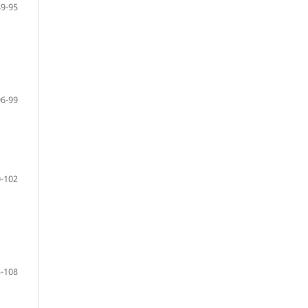
89-95
96-99
-102
-108