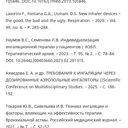
105846. DOI: 10.1016/j.rmed.2019.105846.
Lavorini F., Fontana G.A., Usmani O.S. New inhaler devices –
the good, the bad and the ugly. Respiration. – 2020. – Vol.
99, no. 4. – P. 285–288.
Наумов В.С., Семенова Л.В. Индивидуализация
ингаляционной терапии у пациентов с ХОБЛ.
Терапевтический архив. – 2023. – Т. 95, № 2. – С. 78–84.
DOI: 10.26442/00403660.2023.02.201315.
Ахмедова Е. А. и др. ТРЕБОВАНИЯ К ИНГАЛЯЦИИ ЧЕРЕЗ
ДОЗИРОВАННЫЕ АЭРОЗОЛЬНЫЕ ИНГАЛЯТОРЫ //Scientific
Conference on Multidisciplinary Studies. – 2025. – С. 186-
192.
Токарев Ю.В., Савельева И.В. Техника ингаляции и
факторы, влияющие на эффективность терапии
бронхиальной астмы. Российский медицинский журнал. –
2021. – № 7. – С. 52–57.