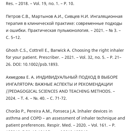
Res. – 2018. – Vol. 19, no. 1. – P. 10.
Петров С.В., Мартынов А.И., Сивцев Н.И. Ингаляционная
терапия в клинической практике: современные подходы
и ошибки. Практическая пульмонология. – 2021. – № 3. –
С. 5–12.
Ghosh C.S., Cottrell E., Barwick A. Choosing the right inhaler
for your patient. Prescriber. – 2021. – Vol. 32, no. 5. – P. 21–
26. DOI: 10.1002/psb.1893.
Ахмедова Е. А. ИНДИВИДУАЛЬНЫЙ ПОДХОД В ВЫБОРЕ
ИНГАЛЯТОРА: ВАЖНЫЕ АСПЕКТЫ И РЕКОМЕНДАЦИИ
//PEDAGOGICAL SCIENCES AND TEACHING METHODS. –
2024. – Т. 4. – №. 40. – С. 71-72.
Chorão P., Pereira A.M., Fonseca J.A. Inhaler devices in
asthma and COPD – an assessment of inhaler technique and
patient preferences. Respir. Med. – 2020. – Vol. 161. – P.