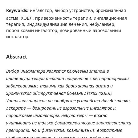
Keywords:
ингалятор, выбор устройства, бронхиальная
астма, ХОБЛ, приверженность терапии, ингаляционная
терапия, индивидуализация лечения, небулайзер,
порошковый ингалятор, дозированный аэрозольный
ингалятор.
Abstract
Выбор
ингалятора
является
ключевым
этапом
в
индивидуализации
терапии
пациентов
с
респираторными
заболеваниями
,
такими
как
бронхиальная
астма
и
хроническая
обструктивная
болезнь
лёгких
(
ХОБЛ
).
Учитывая
широкое
разнообразие
устройств
для
доставки
лекарств
—
дозированные
аэрозольные
ингаляторы
,
порошковые
ингаляторы
,
небулайзеры
—
важно
учитывать
не
только
фармакологические
характеристики
препарата
,
но
и
физические
,
когнитивные
,
возрастные
особенности
пациента
,
а
также
его
способность
к