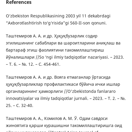
References
O‘zbekiston Respublikasining 2003 yil 11 dekabrdagi
“Axborotlashtirish to‘g‘risida”gi 560-II-son qonuni.
Таштемиров А. А. и др. Ҳуқуқбузарлик содир
этилишининг сабаблари ва шароитларини аниқлаш ва
бартараф этиш фаолиятини такомиллаштириш
йўналишлари //So ‘ngi ilmiy tadqiqotlar nazariyasi. – 2023.
– Т. 6. – №. 12. – С. 454-461.
Таштемиров А. А. и др. Вояга етмаганлар ўртасида
ҳуқуқбузарликлар профилактикаси бўйича ички ишлар
органларининг ҳамкорлиги //O'zbekistonda fanlararo
innovatsiyalar va ilmiy tadqiqotlar jurnali. – 2023. – Т. 2. – №.
25. – С. 32-40.
Таштемиров А. А., Комилов А. М. Ў. Одам савдоси
жиноятига қарши курашишни такомиллаштиришга оид