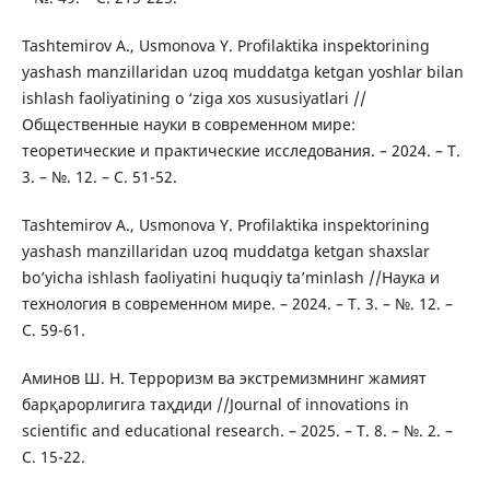
Tashtemirov A., Usmonova Y. Profilaktika inspektorining
yashash manzillaridan uzoq muddatga ketgan yoshlar bilan
ishlash faoliyatining o ‘ziga xos xususiyatlari //
Общественные науки в современном мире:
теоретические и практические исследования. – 2024. – Т.
3. – №. 12. – С. 51-52.
Tashtemirov A., Usmonova Y. Profilaktika inspektorining
yashash manzillaridan uzoq muddatga ketgan shaxslar
bo’yicha ishlash faoliyatini huquqiy ta’minlash //Наука и
технология в современном мире. – 2024. – Т. 3. – №. 12. –
С. 59-61.
Аминов Ш. Н. Терроризм ва экстремизмнинг жамият
барқарорлигига таҳдиди //Journal of innovations in
scientific and educational research. – 2025. – Т. 8. – №. 2. –
С. 15-22.