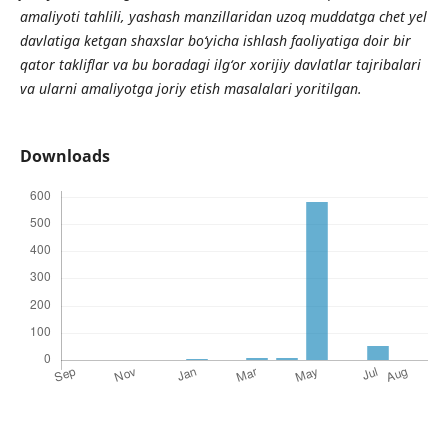
amaliyoti tahlili, yashash manzillaridan uzoq muddatga chet yel
davlatiga ketgan shaxslar bo‘yicha ishlash faoliyatiga doir bir
qator takliflar va bu boradagi ilg‘or xorijiy davlatlar tajribalari
va ularni amaliyotga joriy etish masalalari yoritilgan.
Downloads