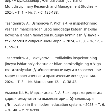
айрим мулоҳазалар //Central Asian Journal of
Multidisciplinary Research and Management Studies. –
2024. – Т. 1. – №. 7. – С. 135-138.
Tashtemirov A., Usmonova Y. Profilaktika inspektorining
yashash manzillaridan uzoq muddatga ketgan shaxslar
bo’yicha ishlash faoliyatini huquqiy ta’minlash //Наука и
технология в современном мире. – 2024. – Т. 3. – №. 12. –
С. 59-61.
Tashtemirov A., Baxtiyorov S. Profilaktika inspektorining
jinoyat ishlar bo‘yicha sudlar bilan hamkorligining o ‘ziga
xos xususiyatlari //Общественные науки в современном
мире: теоретические и практические исследования. –
2024. – Т. 3. – №. Maxsus son 12. – С. 38-42.
Аминов Ш. Н., Мирсалихова Г. А. Ёшларда экстремизмга
қарши иммунитетни шакллантириш йўналишлари
//Innovation in the modern education system. – 2025. – Т. 6.
– №. 49. – С. 215-225.