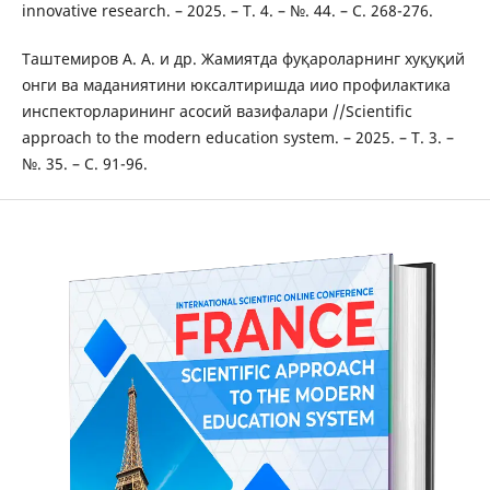
innovative research. – 2025. – Т. 4. – №. 44. – С. 268-276.
Таштемиров А. А. и др. Жамиятда фуқароларнинг хуқуқий
онги ва маданиятини юксалтиришда иио профилактика
инспекторларининг асосий вазифалари //Scientific
approach to the modern education system. – 2025. – Т. 3. –
№. 35. – С. 91-96.