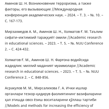
Аминов Ш. Н. Возникновение терроризма, а также
факторы, его вызывающие //Международная
конференция академических наук. – 2024. – Т. 3. – №. 10. –
С. 167-173.
Мирзахмедов А. М., Аминов Ш. Н., Холматов Ғ. М. Таълим
сифати–ижтимоий тараққиёт омили //Academic research
in educational sciences. – 2023. – Т. 5. – №. NUU Conference
2. – С. 424-432.
Холматов Ғ. М., Аминов Ш. Н. Фарғона водийсида
жадидлик: миллий маданият муаммолари //Academic
research in educational sciences. – 2023. – Т. 5. – №. NUU
Conference 2. – С. 848-856.
Асракулов М. М., Мирсалихова Г. А. Ички ишлар
органлари тезкор-қидирув фаолиятининг вазифаларини
ҳал этишда овоз ёзиш воситаларини қўллаш тартиби
//Models and methods for increasing the efficiency of