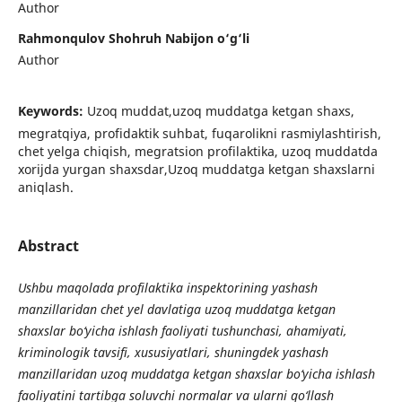
Author
Rahmonqulov Shohruh Nabijon o‘g‘li
Author
Keywords:
Uzoq muddat,uzoq muddatga ketgan shaxs,
megratqiya, profidaktik suhbat, fuqarolikni rasmiylashtirish,
chet yelga chiqish, megratsion profilaktika, uzoq muddatda
xorijda yurgan shaxsdar,Uzoq muddatga ketgan shaxslarni
aniqlash.
Abstract
Ushbu maqolada profilaktika inspektorining yashash
manzillaridan chet yel davlatiga uzoq muddatga ketgan
shaxslar bo‘yicha ishlash faoliyati tushunchasi, ahamiyati,
kriminologik tavsifi, xususiyatlari, shuningdek yashash
manzillaridan uzoq muddatga ketgan shaxslar bo‘yicha ishlash
faoliyatini tartibga soluvchi normalar va ularni qo‘llash