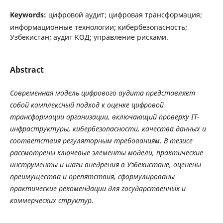
Keywords:
цифровой аудит; цифровая трансформация;
информационные технологии; кибербезопасность;
Узбекистан; аудит КОД; управление рисками.
Abstract
Современная
модель
цифрового
аудита
представляет
собой
комплексный
подход
к
оценке
цифровой
трансформации
организации
,
включающий
проверку
IT
-
инфраструктуры
,
кибербезопасности
,
качества
данных
и
соответствия
регуляторным
требованиям
.
В
тезисе
рассмотрены
ключевые
элементы
модели
,
практические
инструменты
и
шаги
внедрения
в
Узбекистане
,
оценены
преимущества
и
препятствия
,
сформулированы
практические
рекомендации
для
государственных
и
коммерческих
структур
.