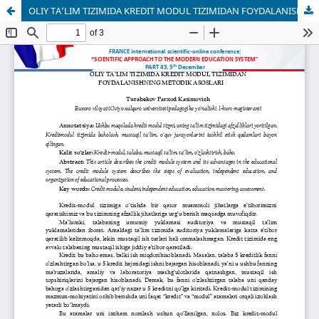
OLIY TA’LIM TIZIMIDA KREDIT MODUL TIZIMIDAN FOYDALANISHNING METODIK ASOSLARI