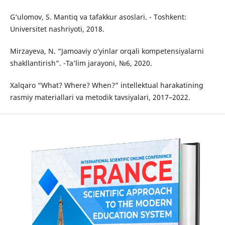
G‘ulomov, S. Mantiq va tafakkur asoslari. - Toshkent:
Universitet nashriyoti, 2018.
Mirzayeva, N. “Jamoaviy o‘yinlar orqali kompetensiyalarni
shakllantirish”. -Ta’lim jarayoni, №6, 2020.
Xalqaro “What? Where? When?” intellektual harakatining
rasmiy materiallari va metodik tavsiyalari, 2017–2022.