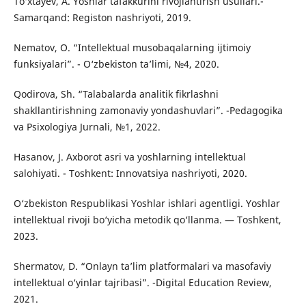
To‘xtayev, A. Yoshlar tafakkurini rivojlantirish usullari.-
Samarqand: Registon nashriyoti, 2019.
Nematov, O. “Intellektual musobaqalarning ijtimoiy
funksiyalari”. - O‘zbekiston ta’limi, №4, 2020.
Qodirova, Sh. “Talabalarda analitik fikrlashni
shakllantirishning zamonaviy yondashuvlari”. -Pedagogika
va Psixologiya Jurnali, №1, 2022.
Hasanov, J. Axborot asri va yoshlarning intellektual
salohiyati. - Toshkent: Innovatsiya nashriyoti, 2020.
O‘zbekiston Respublikasi Yoshlar ishlari agentligi. Yoshlar
intellektual rivoji bo‘yicha metodik qo‘llanma. — Toshkent,
2023.
Shermatov, D. “Onlayn ta’lim platformalari va masofaviy
intellektual o‘yinlar tajribasi”. -Digital Education Review,
2021.