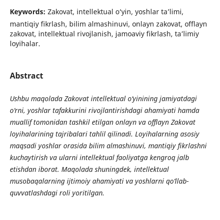
Keywords:
Zakovat, intellektual o‘yin, yoshlar ta’limi,
mantiqiy fikrlash, bilim almashinuvi, onlayn zakovat, offlayn
zakovat, intellektual rivojlanish, jamoaviy fikrlash, ta’limiy
loyihalar.
Abstract
Ushbu maqolada Zakovat intellektual o‘yinining jamiyatdagi
o‘rni, yoshlar tafakkurini rivojlantirishdagi ahamiyati hamda
muallif tomonidan tashkil etilgan onlayn va offlayn Zakovat
loyihalarining tajribalari tahlil qilinadi. Loyihalarning asosiy
maqsadi yoshlar orasida bilim almashinuvi, mantiqiy fikrlashni
kuchaytirish va ularni intellektual faoliyatga kengroq jalb
etishdan iborat. Maqolada shuningdek, intellektual
musobaqalarning ijtimoiy ahamiyati va yoshlarni qo‘llab-
quvvatlashdagi roli yoritilgan.