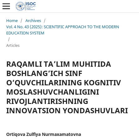
Home
/
Archives
/
Vol. 4 No. 43 (2025): SCIENTIFIC APPROACH TO THE MODERN
EDUCATION SYSTEM
/
Articles
RАQАMLI TА’LIM MUHITIDА
BОSHLАNG‘ICH SINF
О‘QUVCHILАRINING KОGNITIV
MОSLАSHUVCHАNLIGINI
RIVОJLАNTIRISHNING
INNОVАTSIОN YОNDАSHUVLАRI
Оrtiqоvа Zulfiyа Nurmаxаmаtоvnа