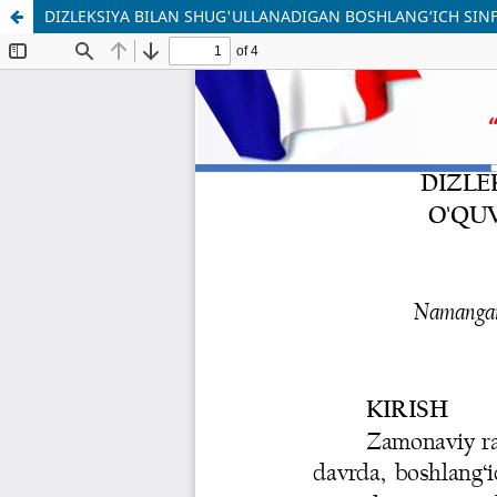
DIZLEKSIYA BILAN SHUG'ULLANADIGAN BOSHLANG‘ICH SINF