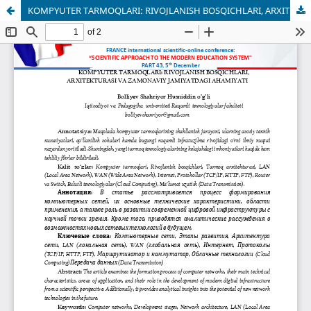
KOMPYUTER TARMOQLARI: RIVOJLANISH BOSQICHLARI, ARXITEKTURASI VA ZAMONAVIY JAMIYATDAGI AHAMIYATI