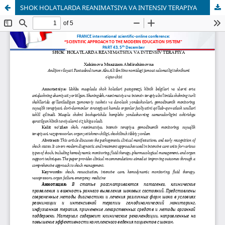
SHOK HOLATLARDA REANIMATSIYA VA INTENSIV TERAPIYA