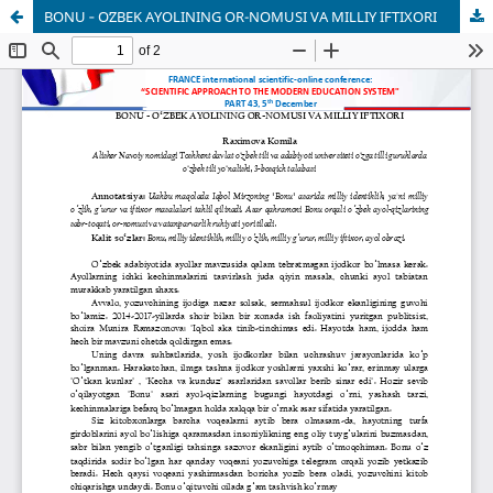
BONU ‐ OʻZBEK AYOLINING OR-NOMUSI VA MILLIY IFTIXORI