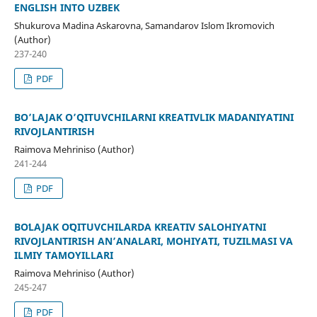
ENGLISH INTO UZBEK
Shukurova Madina Askarovna, Samandarov Islom Ikromovich
(Author)
237-240
PDF
BО’LAJAK O’QITUVCHILARNI KREATIVLIK MADANIYATINI
RIVOJLANTIRISH
Raimova Mehriniso (Author)
241-244
PDF
BOʻLAJAK OʻQITUVCHILARDA KREATIV SALOHIYATNI
RIVOJLANTIRISH ANʼANALARI, MOHIYATI, TUZILMASI VA
ILMIY TAMOYILLARI
Raimova Mehriniso (Author)
245-247
PDF