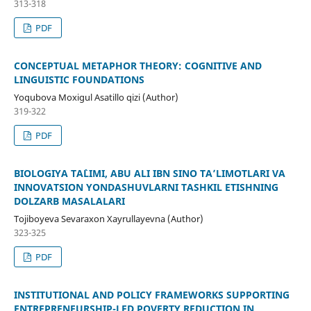
313-318
PDF
CONCEPTUAL METAPHOR THEORY: COGNITIVE AND
LINGUISTIC FOUNDATIONS
Yoqubova Moxigul Asatillo qizi (Author)
319-322
PDF
BIOLOGIYA TA`LIMI, ABU ALI IBN SINO TA’LIMOTLARI VA
INNOVATSION YONDASHUVLARNI TASHKIL ETISHNING
DOLZARB MASALALARI
Tojiboyeva Sevaraxon Xayrullayevna (Author)
323-325
PDF
INSTITUTIONAL AND POLICY FRAMEWORKS SUPPORTING
ENTREPRENEURSHIP-LED POVERTY REDUCTION IN