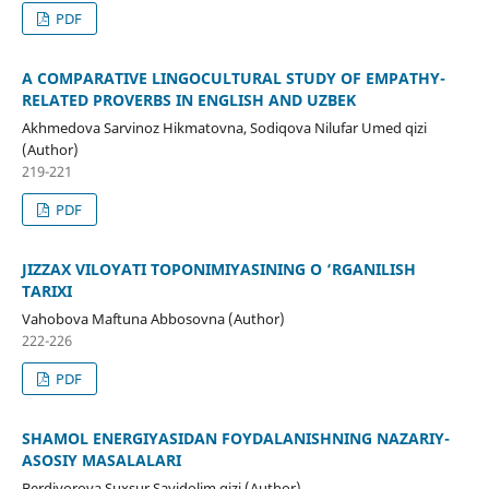
PDF
A COMPARATIVE LINGOCULTURAL STUDY OF EMPATHY-
RELATED PROVERBS IN ENGLISH AND UZBEK
Akhmedova Sarvinoz Hikmatovna, Sodiqova Nilufar Umed qizi
(Author)
219-221
PDF
JIZZAX VILOYATI TOPONIMIYASINING O ‘RGANILISH
TARIXI
Vahobova Maftuna Abbosovna (Author)
222-226
PDF
SHAMOL ENERGIYASIDAN FOYDALANISHNING NAZARIY-
ASOSIY MASALALARI
Berdiyorova Suxsur Sayidolim qizi (Author)