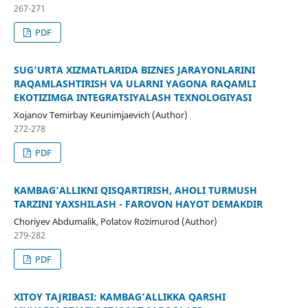
267-271
PDF
SUG‘URTA XIZMATLARIDA BIZNES JARAYONLARINI
RAQAMLASHTIRISH VA ULARNI YAGONA RAQAMLI
EKOTIZIMGA INTEGRATSIYALASH TEXNOLOGIYASI
Xojanov Temirbay Keunimjaevich (Author)
272-278
PDF
KAMBAG'ALLIKNI QISQARTIRISH, AHOLI TURMUSH
TARZINI YAXSHILASH - FAROVON HAYOT DEMAKDIR
Choriyev Abdumalik, Poʻlatov Roʻzimurod (Author)
279-282
PDF
XITOY TAJRIBASI: KAMBAG’ALLIKKA QARSHI