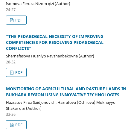
Isomova Feruza Nizom qizi (Author)
24-27
PDF
“THE PEDAGOGICAL NECESSITY OF IMPROVING
COMPETENCIES FOR RESOLVING PEDAGOGICAL
CONFLICTS”
Shernafasova Husniyo Ravshanbekovna (Author)
28-32
PDF
MONITORING OF AGRICULTURAL AND PASTURE LANDS IN
BUKHARA REGION USING INNOVATIVE TECHNOLOGIES
Hazratov Firuz Saidjonovich, Hazratova (Ochilova) Mukhayyo
Shakar qizi (Author)
33-36
PDF