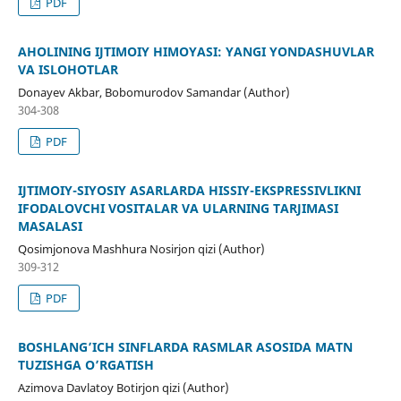
PDF
AHOLINING IJTIMOIY HIMOYASI: YANGI YONDASHUVLAR
VA ISLOHOTLAR
Donayev Akbar, Bobomurodov Samandar (Author)
304-308
PDF
IJTIMOIY-SIYOSIY ASARLARDA HISSIY-EKSPRESSIVLIKNI
IFODALOVCHI VOSITALAR VA ULARNING TARJIMASI
MASALASI
Qosimjonova Mashhura Nosirjon qizi (Author)
309-312
PDF
BOSHLANG’ICH SINFLARDA RASMLAR ASOSIDA MATN
TUZISHGA O’RGATISH
Azimova Davlatoy Botirjon qizi (Author)