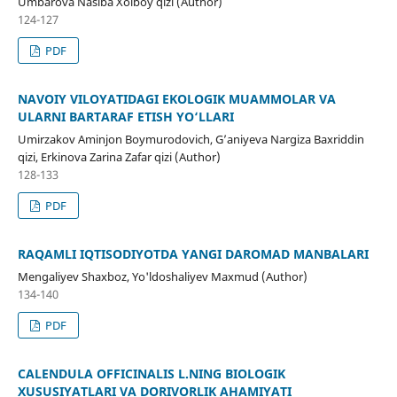
Umbarova Nasiba Xolboy qizi (Author)
124-127
PDF
NAVOIY VILOYATIDAGI EKOLOGIK MUAMMOLAR VA
ULARNI BARTARAF ETISH YO‘LLARI
Umirzakov Aminjon Boymurodovich, G’aniyeva Nargiza Baxriddin
qizi, Erkinova Zarina Zafar qizi (Author)
128-133
PDF
RAQAMLI IQTISODIYOTDA YANGI DAROMAD MANBALARI
Mengaliyev Shaxboz, Yo'ldoshaliyev Maxmud (Author)
134-140
PDF
CALENDULA OFFICINALIS L.NING BIOLOGIK
XUSUSIYATLARI VA DORIVORLIK AHAMIYATI