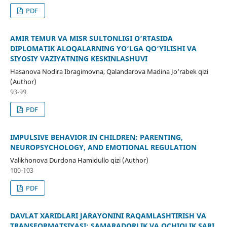
PDF
AMIR TEMUR VA MISR SULTONLIGI O‘RTASIDA
DIPLOMATIK ALOQALARNING YO‘LGA QO‘YILISHI VA
SIYOSIY VAZIYATNING KESKINLASHUVI
Hasanova Nodira Ibragimovna, Qalandarova Madina Jo‘rabek qizi
(Author)
93-99
PDF
IMPULSIVE BEHAVIOR IN CHILDREN: PARENTING,
NEUROPSYCHOLOGY, AND EMOTIONAL REGULATION
Valikhonova Durdona Hamidullo qizi (Author)
100-103
PDF
DAVLAT XARIDLARI JARAYONINI RAQAMLASHTIRISH VA
TRANSFORMATSIYASI: SAMARADORLIK VA OCHIQLIK SARI