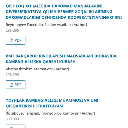
QISHLOQ XO‘JALIGIDA DAROMAD MANBALARINI
DIVERSIFIKATSIYA QILISH:FERMER XO‘JALIKLARINING
DAROMADLARINI OSHIRISHDA KOOPERATSIYANING O‘RNI
Reymboyev Faxriddin, Saidov Asadbek (Author)
293-295
PDF
BMT BARQAROR RIVOJLANISH MAQSADLARI DOIRASIDA.
KAMBAG‘ALLIKKA QARSHI KURASH
Ahatov Ibrohim Azamat oʻgʻli (Author)
296-299
PDF
YOSHLAR KAMBAG‘ALLIGI MUAMMOSI VA UNI
QISQARTIRISH STRATEGIYASI
Ro'ziboyev Jamshid, Tilovqobilov Xumoyun (Author)
300-303