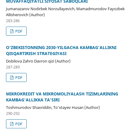
MUVAFFAQIYATLI SIYOSAT SABOQLARI
Jumanazarov Nodirbek Norzullayevich, Mamadmurodov Fayozbek
Allisherovich (Author)
283-286
PDF
O’ZBEKISTONNING 2030-YILGACHA KAMBAG’ALLIKNI
QISQARTIRISH STRATEGIYASI
Dobilova Zahro Davron qizi (Author)
287-289
PDF
MIKROKREDIT VA MIKROMOLIYALASH TIZIMLARINING
KAMBAG‘ALLIKKA TA’SIRI
Toshmurodov Shaxriddin, To‘xtayev Husan (Author)
290-292
PDF