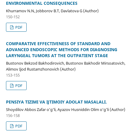
ENVIRONMENTAL CONSEQUENCES
Khurramov N.N, Jobborov B.T, Davlatova G (Author)
150-152
PDF
COMPARATIVE EFFECTIVENESS OF STANDARD AND
ADVANCED ENDOSCOPIC METHODS FOR DIAGNOSING
LARYNGEAL TUMORS AT THE OUTPATIENT STAGE
Bustonov Bekzod Bakhodirovich, Bustonov Bakhodir Mirsoatovich,
Alimov Ijod Rustamzhonovich (Author)
153-155
PDF
PENSIYA TIZIMI VA IJTIMOIY ADOLAT MASALALI.
Shoydilov Abbos Zafar o’g’li, Ayazov Husniddin Olim o’g’li (Author)
156-158
PDF