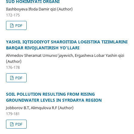
SUD HOKIMIYATI ORGANI
Ilashboyeva Ifoda Damir qizi (Author)
172-175
PDF
YASHIL IQTISODIYOT SHAROITIDA LOGISTIKA TIZIMLARINI
BARQAR RIVOJLANTIRISH YO’LLARI
Ahmedov Sheramat Umurxo’jayevich, Ergasheva Lobar Yashin qizi
(Author)
176-178
PDF
SOIL POLLUTION RESULTING FROM RISING
GROUNDWATER LEVELS IN SYRDARYA REGION
Jobborov B.T, Alimqulova R.F (Author)
179-181
PDF