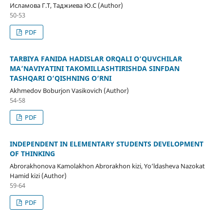
Исламова Г.Т, Таджиева Ю.С (Author)
50-53
PDF
TARBIYA FANIDA HADISLAR ORQALI O‘QUVCHILAR
MA’NAVIYATINI TAKOMILLASHTIRISHDA SINFDAN
TASHQARI O‘QISHNING O‘RNI
Akhmedov Boburjon Vasikovich (Author)
54-58
PDF
INDEPENDENT IN ELEMENTARY STUDENTS DEVELOPMENT
OF THINKING
Abrorakhonova Kamolakhon Abrorakhon kizi, Yo‘ldasheva Nazokat
Hamid kizi (Author)
59-64
PDF