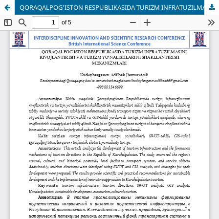
QORAQALPOG’ISTON RESPUBLIKASIDA TURIZM INFRATUZILMASINI RIVOJLANTIRISH VA TURIZM YO‘NALISHLARINI SHAKLLANTIRISH MEXANIZMLARI