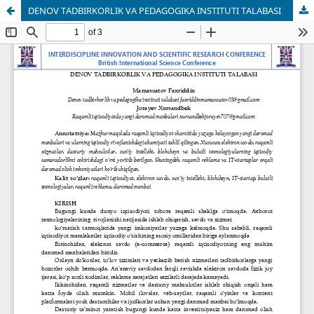
DENOV TADBIRKORLIK VA PEDAGOGIKA INSTITUTI TALABASI