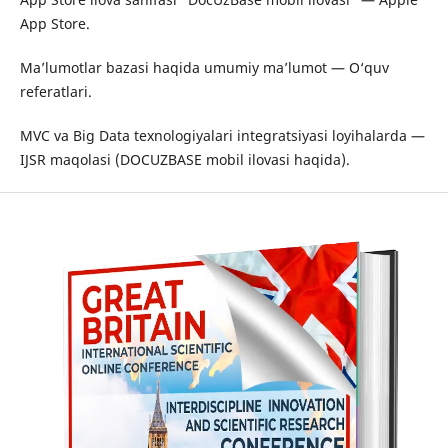
App Store.
Maʼlumotlar bazasi haqida umumiy maʼlumot — O‘quv
referatlari.
MVC va Big Data texnologiyalari integratsiyasi loyihalarda —
IJSR maqolasi (DOCUZBASE mobil ilovasi haqida).