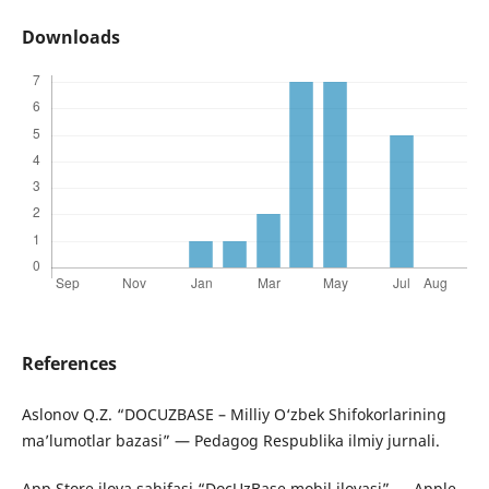
Downloads
References
Aslonov Q.Z. “DOCUZBASE – Milliy O‘zbek Shifokorlarining
maʼlumotlar bazasi” — Pedagog Respublika ilmiy jurnali.
App Store ilova sahifasi “DocUzBase mobil ilovasi” — Apple