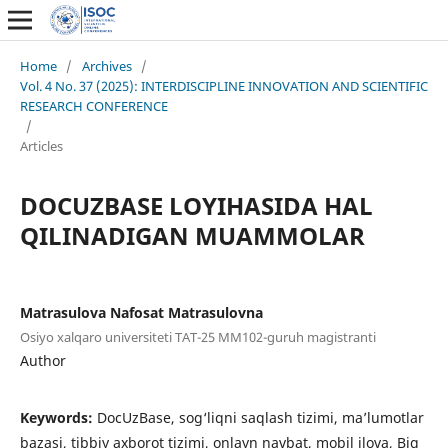
Home
/
Archives
/
Vol. 4 No. 37 (2025): INTERDISCIPLINE INNOVATION AND SCIENTIFIC
RESEARCH CONFERENCE
/
Articles
DOCUZBASE LOYIHASIDA HAL
QILINADIGAN MUAMMOLAR
Matrasulova Nafosat Matrasulovna
Osiyo xalqaro universiteti TAT-25 MM102-guruh magistranti
Author
Keywords:
DocUzBase, sog‘liqni saqlash tizimi, ma’lumotlar
bazasi, tibbiy axborot tizimi, onlayn navbat, mobil ilova, Big