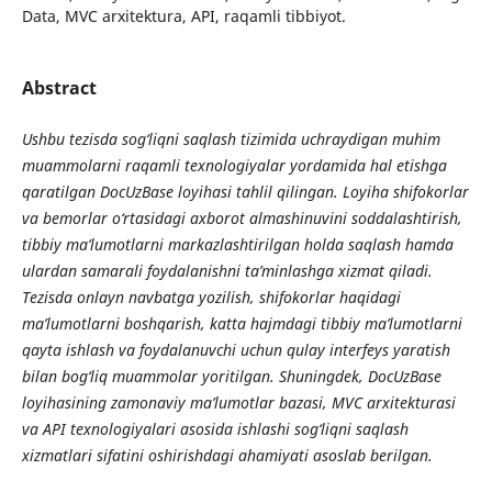
Data, MVC arxitektura, API, raqamli tibbiyot.
Abstract
Ushbu tezisda sog‘liqni saqlash tizimida uchraydigan muhim
muammolarni raqamli texnologiyalar yordamida hal etishga
qaratilgan DocUzBase loyihasi tahlil qilingan. Loyiha shifokorlar
va bemorlar o‘rtasidagi axborot almashinuvini soddalashtirish,
tibbiy ma’lumotlarni markazlashtirilgan holda saqlash hamda
ulardan samarali foydalanishni ta’minlashga xizmat qiladi.
Tezisda onlayn navbatga yozilish, shifokorlar haqidagi
ma’lumotlarni boshqarish, katta hajmdagi tibbiy ma’lumotlarni
qayta ishlash va foydalanuvchi uchun qulay interfeys yaratish
bilan bog‘liq muammolar yoritilgan. Shuningdek, DocUzBase
loyihasining zamonaviy ma’lumotlar bazasi, MVC arxitekturasi
va API texnologiyalari asosida ishlashi sog‘liqni saqlash
xizmatlari sifatini oshirishdagi ahamiyati asoslab berilgan.