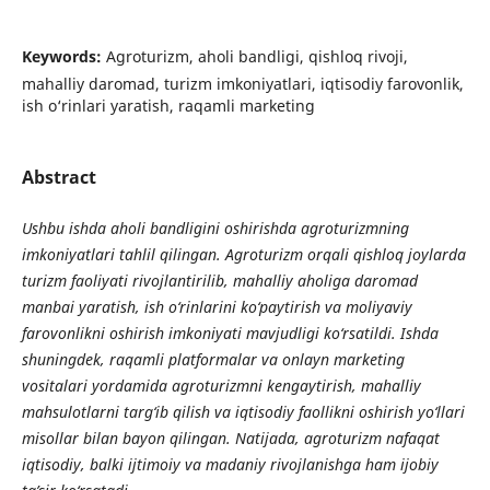
Keywords:
Agroturizm, aholi bandligi, qishloq rivoji,
mahalliy daromad, turizm imkoniyatlari, iqtisodiy farovonlik,
ish o‘rinlari yaratish, raqamli marketing
Abstract
Ushbu ishda aholi bandligini oshirishda agroturizmning
imkoniyatlari tahlil qilingan. Agroturizm orqali qishloq joylarda
turizm faoliyati rivojlantirilib, mahalliy aholiga daromad
manbai yaratish, ish o‘rinlarini ko‘paytirish va moliyaviy
farovonlikni oshirish imkoniyati mavjudligi ko‘rsatildi. Ishda
shuningdek, raqamli platformalar va onlayn marketing
vositalari yordamida agroturizmni kengaytirish, mahalliy
mahsulotlarni targ‘ib qilish va iqtisodiy faollikni oshirish yo‘llari
misollar bilan bayon qilingan. Natijada, agroturizm nafaqat
iqtisodiy, balki ijtimoiy va madaniy rivojlanishga ham ijobiy