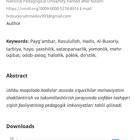
National Pedagogical University named after Nizami
https://orcid.org/0009-0000-5274-8916 E-mail:
boburjonahmedov993@gmail.com
Author
Keywords:
Payg‘ambar, Rasululloh, Hadis, Al-Buxoriy,
tarbiya, hayo, yaxshilik, vatanparvarlik, yomonlik, mehr-
oqibat, odob-axloq, halollik, poklik, do‘stlik.
Abstract
Ushbu maqolada hadislar asosida o‘quvchilar ma’naviyatini
shakllantirish va takomillashtirish jarayonida sinfdan tashqari
o‘qish faoliyatining pedagogik imkoniyatlari tahlil qilinadi.
Downloads