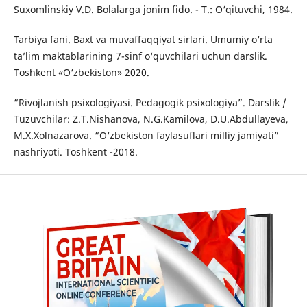
Suxomlinskiy V.D. Bolalarga jonim fido. - Т.: O‘qituvchi, 1984.
Tarbiya fani. Baxt va muvaffaqqiyat sirlari. Umumiy o‘rta
ta’lim maktablarining 7-sinf o‘quvchilari uchun darslik.
Toshkent «O‘zbekiston» 2020.
“Rivojlanish psixologiyasi. Pedagogik psixologiya”. Darslik /
Tuzuvchilar: Z.T.Nishanova, N.G.Kamilova, D.U.Abdullayeva,
M.X.Xolnazarova. “O‘zbekiston faylasuflari milliy jamiyati”
nashriyoti. Toshkent -2018.