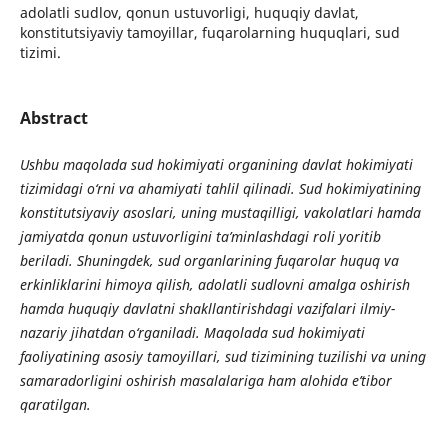
adolatli sudlov, qonun ustuvorligi, huquqiy davlat,
konstitutsiyaviy tamoyillar, fuqarolarning huquqlari, sud
tizimi.
Abstract
Ushbu maqolada sud hokimiyati organining davlat hokimiyati
tizimidagi o‘rni va ahamiyati tahlil qilinadi. Sud hokimiyatining
konstitutsiyaviy asoslari, uning mustaqilligi, vakolatlari hamda
jamiyatda qonun ustuvorligini ta’minlashdagi roli yoritib
beriladi. Shuningdek, sud organlarining fuqarolar huquq va
erkinliklarini himoya qilish, adolatli sudlovni amalga oshirish
hamda huquqiy davlatni shakllantirishdagi vazifalari ilmiy-
nazariy jihatdan o‘rganiladi. Maqolada sud hokimiyati
faoliyatining asosiy tamoyillari, sud tizimining tuzilishi va uning
samaradorligini oshirish masalalariga ham alohida e’tibor
qaratilgan.