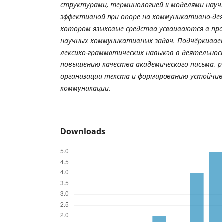
структурами
,
терминологией
и
моделями
науч
эффективной
при
опоре
на
коммуникативно
-
де
котором
языковые
средства
усваиваются
в
про
научных
коммуникативных
задач
.
Подчёркивае
лексико
-
грамматических
навыков
в
деятельно
повышению
качества
академического
письма
,
р
организации
текста
и
формированию
устойчи
коммуникации
.
Downloads