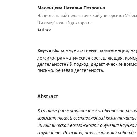
Меденцева Наталья Петровна
Национальный педагогический университет Узбек
Низами,базовый докторант
Author
Keywords:
коммуникативная компетенция, на
лексико-грамматическая составляющая, комм
деятельностный подход, дидактические возмо
письмо, речевая деятельность.
Abstract
В
статье
рассматриваются
особенности
разв
грамматической
составляющей
коммуникатив
дидактической
возможности
обучения
научной
студентов
.
Показано
,
что
системная
работа
с