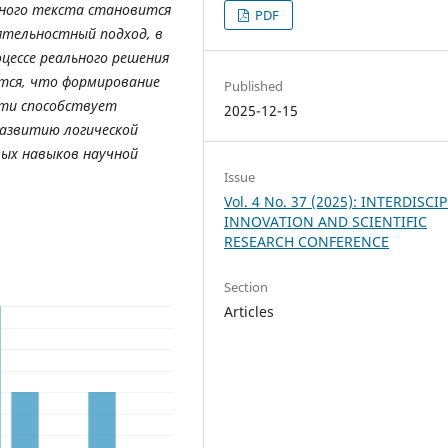
ного
текста
становится
PDF
ятельностный
подход
,
в
цессе
реального
решения
тся
,
что
формирование
Published
сти
способствует
2025-12-15
азвитию
логической
вых
навыков
научной
Issue
Vol. 4 No. 37 (2025): INTERDISCI
INNOVATION AND SCIENTIFIC
RESEARCH CONFERENCE
Section
Articles