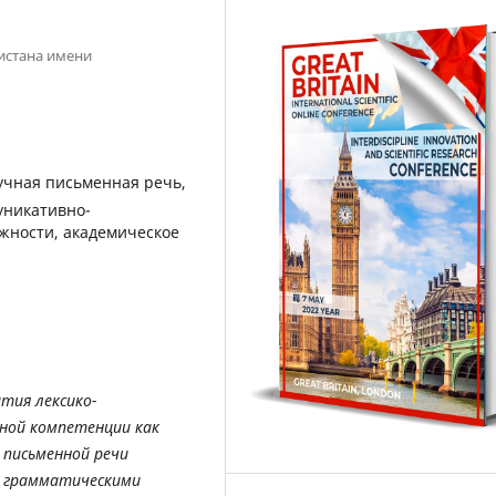
истана имени
учная письменная речь,
уникативно-
жности, академическое
ития
лексико
-
ной
компетенции
как
письменной
речи
грамматическими