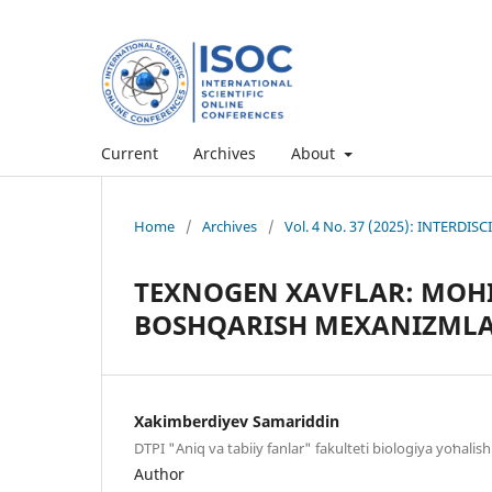
Current
Archives
About
Home
/
Archives
/
Vol. 4 No. 37 (2025): INTERD
TEXNOGEN XAVFLAR: MOHI
BOSHQARISH MEXANIZML
Xakimberdiyev Samariddin
DTPI "Aniq va tabiiy fanlar" fakulteti biologiya yoʻnalish
Author