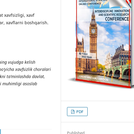
t xavfsizligi, xavf
ar, xavflarni boshqarish.
ing vujudga kelish
bo‘yicha xavfsizlik choralari
ikni ta’minlashda davlat,
gi muhimligi asoslab
PDF
Published