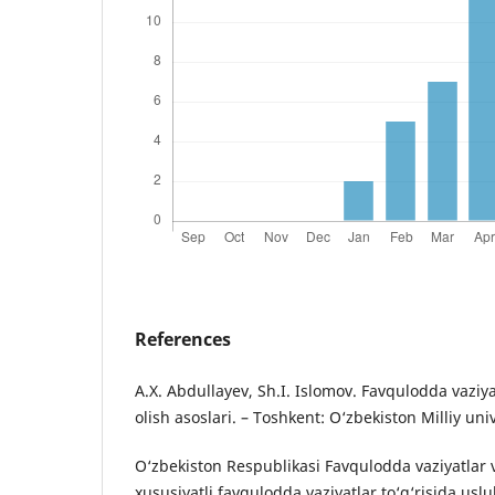
References
A.X. Abdullayev, Sh.I. Islomov. Favqulodda vaziya
olish asoslari. – Toshkent: O‘zbekiston Milliy univ
O‘zbekiston Respublikasi Favqulodda vaziyatlar 
xususiyatli favqulodda vaziyatlar to‘g‘risida usl