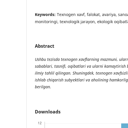
Keywords:
Texnogen xavf, falokat, avariya, sanoa
monitoringi, texnologik jarayon, ekologik oqibatl
Abstract
Ushbu tezisda texnogen xavflarning mazmuni, ularn
sabablari, tasnifi, oqibatlari va ularni kamaytirish 
ilmiy tahlil qilingan. Shuningdek, texnogen xavfsizl
ishlab chiqarish subyektlari va aholining hamkorli
berilgan.
Downloads