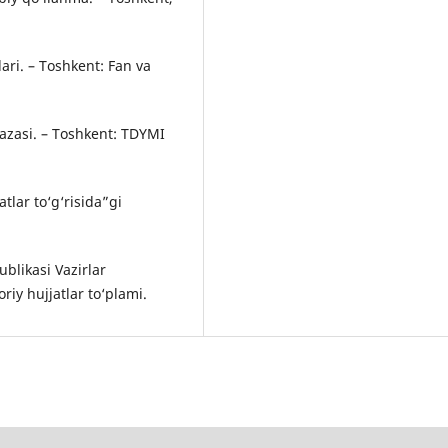
lari. – Toshkent: Fan va
azasi. – Toshkent: TDYMI
lar to‘g‘risida”gi
ublikasi Vazirlar
iy hujjatlar to‘plami.