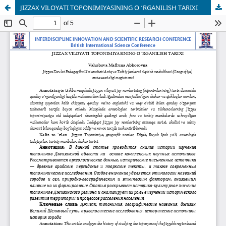
JIZZAX VILOYATI TOPONIMIYASINING O ‘RGANILISH TARIXI