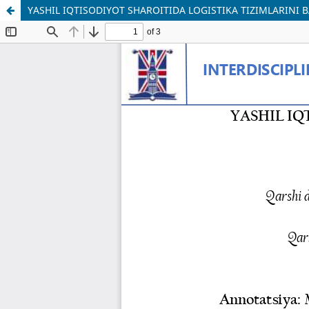
YASHIL IQTISODIYOT SHAROITIDA LOGISTIKA TIZIMLARINI B