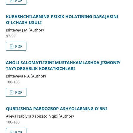
PDF
KURASHCHILARNING PSIXIK HOLATINING DARAJASINI
O‘LCHASH USULI
Ishtayev J M (Author)
97-99
PDF
AHOLI SALOMATLIGINI MUSTAHKAMLASHDA JISMONIY
TAYYORGARLIK KO`RSATKICHLARI
Ishtayeva R A (Author)
100-105
PDF
QURILISHDA PARDOZBOP ASHYOLARNING O‘RNI
Alieva Nabiyra Xapizatdin qizi (Author)
106-108
PDF