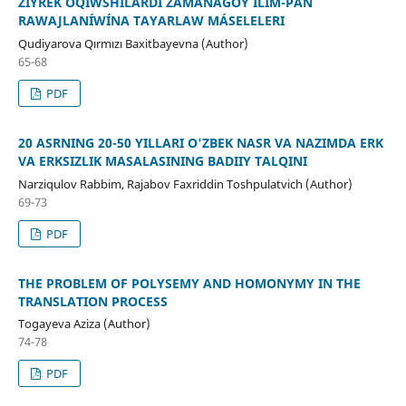
ZIYREK OQÍWSHÍLARDÍ ZAMANAGÓY ILIM-PÁN
RAWAJLANÍWÍNA TAYARLAW MÁSELELERI
Qudiyarova Qırmızı Baxitbayevna (Author)
65-68
PDF
20 ASRNING 20-50 YILLARI O'ZBEK NASR VA NAZIMDA ERK
VA ERKSIZLIK MASALASINING BADIIY TALQINI
Narziqulov Rabbim, Rajabov Faxriddin Toshpulatvich (Author)
69-73
PDF
THE PROBLEM OF POLYSEMY AND HOMONYMY IN THE
TRANSLATION PROCESS
Togayeva Aziza (Author)
74-78
PDF