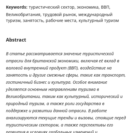
Keywords:
туристический сектор, экономика, ВВП,
Великобритания, трудовой рынок, международный
туризм, занятость, рабочие места, культурный туризм
Abstract
В
статье
рассматривается
значение
туристической
отрасли
для
британской
экономики
,
включая
её
вклад
в
валовой
внутренний
продукт
(
ВВП
),
воздействие
на
занятость
и
другие
смежные
сферы
,
такие
как
транспорт
,
гостиничный
бизнес
и
культура
.
Особое
внимание
уделяется
основным
направлениям
туризма
в
Великобритании
,
таким
как
культурный
,
исторический
и
природный
туризм
,
а
также
роли
государства
в
поддержке
и
развитии
данной
отрасли
.
В
работе
анализируются
текущие
тренды
и
вызовы
,
стоящие
перед
туристическим
сектором
,
а
также
перспективы
его
развития
в
условиях
глобальных
изменений
и