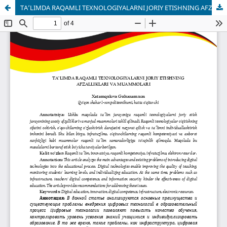
TA’LIMDA RAQAMLI TEXNOLOGIYALARNI JORIY ETISHNING AFZALLIKLARI VA MUAMMOLARI