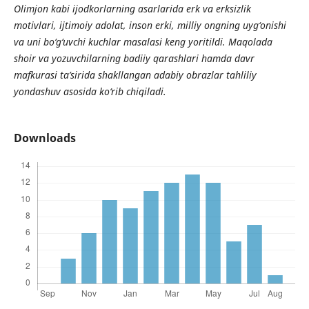
Olimjon kabi ijodkorlarning asarlarida erk va erksizlik
motivlari, ijtimoiy adolat, inson erki, milliy ongning uyg‘onishi
va uni bo‘g‘uvchi kuchlar masalasi keng yoritildi. Maqolada
shoir va yozuvchilarning badiiy qarashlari hamda davr
mafkurasi ta’sirida shakllangan adabiy obrazlar tahliliy
yondashuv asosida ko‘rib chiqiladi.
Downloads