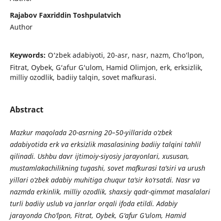
Rajabov Faxriddin Toshpulatvich
Author
Keywords:
O‘zbek adabiyoti, 20-asr, nasr, nazm, Cho‘lpon,
Fitrat, Oybek, G‘afur G‘ulom, Hamid Olimjon, erk, erksizlik,
milliy ozodlik, badiiy talqin, sovet mafkurasi.
Abstract
Mazkur maqolada 20-asrning 20–50-yillarida o‘zbek
adabiyotida erk va erksizlik masalasining badiiy talqini tahlil
qilinadi. Ushbu davr ijtimoiy-siyosiy jarayonlari, xususan,
mustamlakachilikning tugashi, sovet mafkurasi ta’siri va urush
yillari o‘zbek adabiy muhitiga chuqur ta’sir ko‘rsatdi. Nasr va
nazmda erkinlik, milliy ozodlik, shaxsiy qadr-qimmat masalalari
turli badiiy uslub va janrlar orqali ifoda etildi. Adabiy
jarayonda Cho‘lpon, Fitrat, Oybek, G‘afur G‘ulom, Hamid