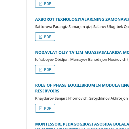
PDF
AXBOROT TEXNOLOGIYALARINING ZAMONAVIY 
Sattorova Farangiz Samarjon qizi, Safarov Ulug’bek Q
PDF
NODAVLAT OLIY TA’LIM MUASSASALARIDA MO
Jo‘raboyev Obidjon, Mamayev Bahodirjon Nosirovich 
PDF
ROLE OF PHASE EQUILIBRIUM IN MODULATIN
RESERVOIRS
Khaydarov Sanjar Ilkhomovich, Sirojiddinov Akhrorjon
PDF
MONTESSORI PEDAGOGIKASI ASOSIDA BOLALARD