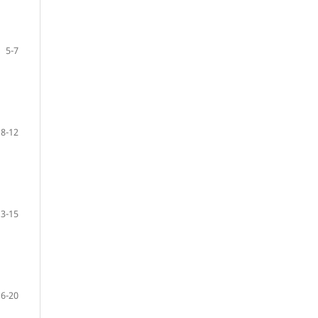
5-7
8-12
13-15
16-20