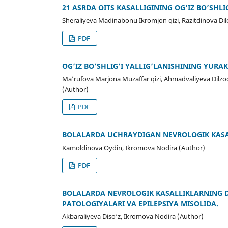
21 ASRDA OITS KASALLIGINING OG’IZ BO’SHLIG
Sheraliyeva Madinabonu Ikromjon qizi, Razitdinova Dilo
PDF
OG’IZ BO’SHLIG’I YALLIG’LANISHINING YURAK
Ma’rufova Marjona Muzaffar qizi, Ahmadvaliyeva Dil
(Author)
PDF
BOLALARDA UCHRAYDIGAN NEVROLOGIK KASA
Kamoldinova Oydin, Ikromova Nodira (Author)
PDF
BOLALARDA NEVROLOGIK KASALLIKLARNING DI
PATOLOGIYALARI VA EPILEPSIYA MISOLIDA.
Akbaraliyeva Diso‘z, Ikromova Nodira (Author)