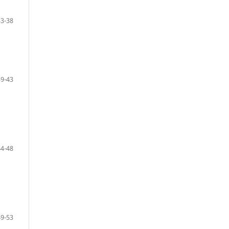
33-38
39-43
44-48
49-53