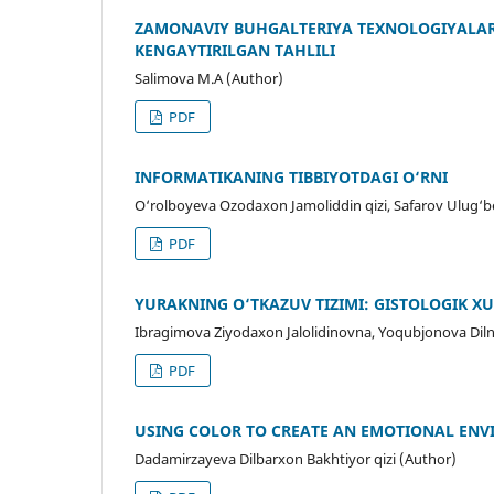
ZAMONAVIY BUHGALTERIYA TEXNOLOGIYALARI:
KENGAYTIRILGAN TAHLILI
Salimova M.A (Author)
PDF
INFORMATIKANING TIBBIYOTDAGI O‘RNI
O‘rolboyeva Ozodaxon Jamoliddin qizi, Safarov Ulug‘be
PDF
YURAKNING O‘TKAZUV TIZIMI: GISTOLOGIK X
Ibragimova Ziyodaxon Jalolidinovna, Yoqubjonova Diln
PDF
USING COLOR TO CREATE AN EMOTIONAL ENV
Dadamirzayeva Dilbarxon Bakhtiyor qizi (Author)