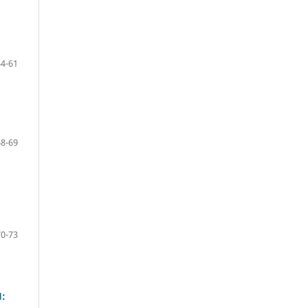
54-61
68-69
70-73
: