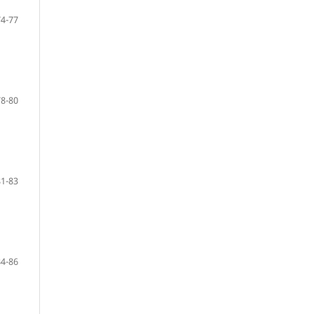
74-77
78-80
81-83
84-86