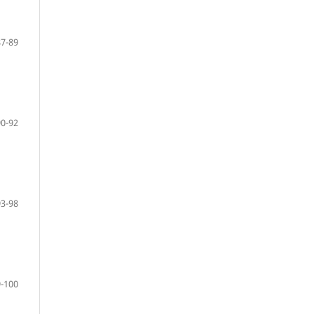
87-89
90-92
93-98
-100