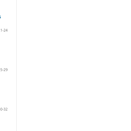
G
21-24
25-29
30-32