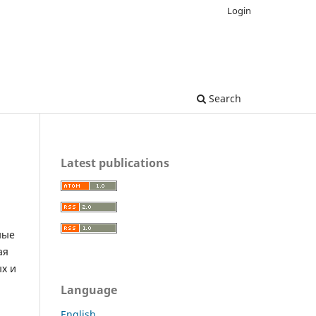
Login
Search
Latest publications
ные
ая
х и
Language
English