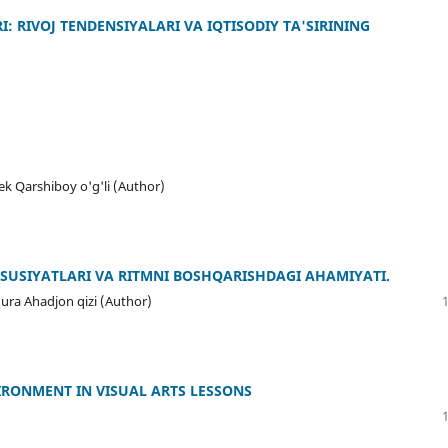
 RIVOJ TENDENSIYALARI VA IQTISODIY TA'SIRINING
k Qarshiboy o'g'li (Author)
USUSIYATLARI VA RITMNI BOSHQARISHDAGI AHAMIYATI.
ura Ahadjon qizi (Author)
IRONMENT IN VISUAL ARTS LESSONS