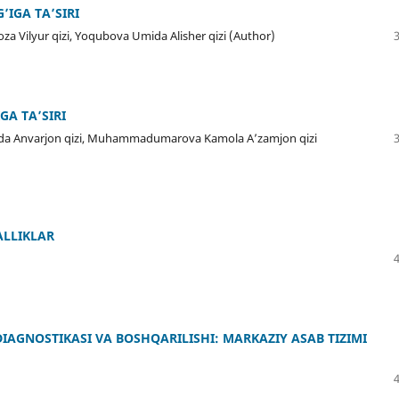
’IGA TA’SIRI
za Vilyur qizi, Yoqubova Umida Alisher qizi (Author)
GA TA’SIRI
zoda Anvarjon qizi, Muhammadumarova Kamola A’zamjon qizi
LLIKLAR
AGNOSTIKASI VA BOSHQARILISHI: MARKAZIY ASAB TIZIMI