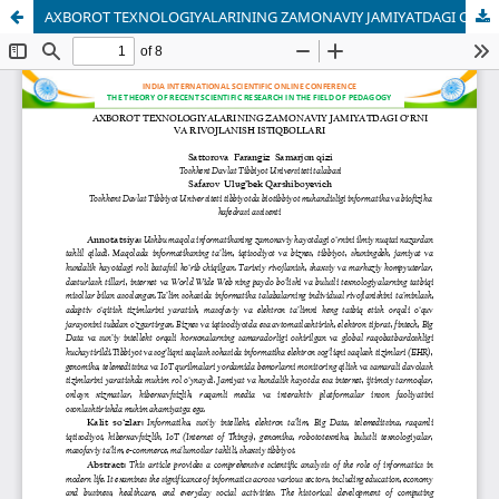
AXBOROT TEXNOLOGIYALARINING ZAMONAVIY JAMIYATDAGI O‘RNI VA RIVOJLANISH ISTIQBOLLARI