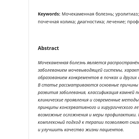
Keywords:
Мочекаменная болезнь; уролитиаз
почечная колика; диагностика; лечение; проф
Abstract
Мочекаменная
болезнь
является
распространё
заболеванием
мочевыводящей
системы
,
харак
образованием
конкрементов
в
почках
и
других
В
статье
рассматриваются
основные
причины
развития
заболевания
,
классификация
камней
п
клинические
проявления
и
современные
методы
принципы
консервативного
и
хирургического
ле
возможные
осложнения
и
меры
профилактики
.
комплексный
подход
к
терапии
позволяют
сни
и
улучшить
качество
жизни
пациентов
.