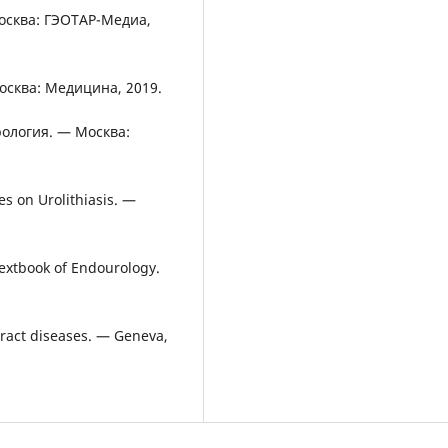
Москва: ГЭОТАР-Медиа,
осква: Медицина, 2019.
рология. — Москва:
es on Urolithiasis. —
 Textbook of Endourology.
tract diseases. — Geneva,