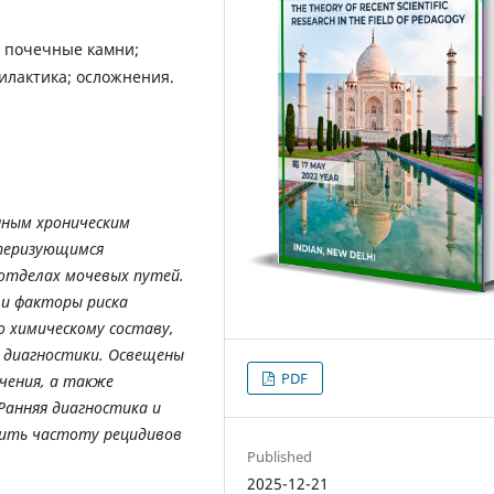
; почечные камни;
илактика; осложнения.
нным
хроническим
теризующимся
отделах
мочевых
путей
.
и
факторы
риска
о
химическому
составу
,
диагностики
.
Освещены
PDF
чения
,
а
также
Ранняя
диагностика
и
зить
частоту
рецидивов
Published
2025-12-21