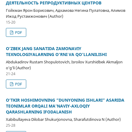
ДЕЯТЕЛЬНОСТЬ РЕПРОДУКТИВНЫХ ЦЕНТРОВ
Гойхман Ярон Борисович, Адхамова Негина Пулатовна, Алимов
Ижод Рустамжонович (Author)
15-20
PDF
O‘ZBEK JANG SANATIDA ZAMONAVIY
TEXNOLOGIYALARNING O‘RNI VA QO‘LLANILISHI
Abdukadirov Rustam Shopulotovich, Isroilov Xurshidbek Akmaljon
o‘g‘li (Author)
21-24
PDF
O‘TKIR HOSHIMOVNING “DUNYONING ISHLARI” ASARIDA
TEONIMLAR ORQALI MA’NAVIY-AXLOQIY
QARASHLARNING IFODALANISH
Xabibullayeva Dilobar Shukurjonovna, Sharafutdinova N (Author)
25-28