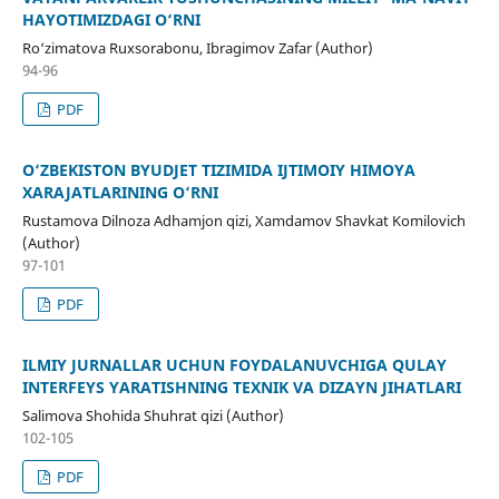
HAYOTIMIZDAGI O‘RNI
Ro‘zimatova Ruxsorabonu, Ibragimov Zafar (Author)
94-96
PDF
O‘ZBEKISTON BYUDJET TIZIMIDA IJTIMOIY HIMOYA
XARAJATLARINING O‘RNI
Rustamova Dilnoza Adhamjon qizi, Xamdamov Shavkat Komilovich
(Author)
97-101
PDF
ILMIY JURNALLAR UCHUN FOYDALANUVCHIGA QULAY
INTERFEYS YARATISHNING TEXNIK VA DIZAYN JIHATLARI
Salimova Shohida Shuhrat qizi (Author)
102-105
PDF