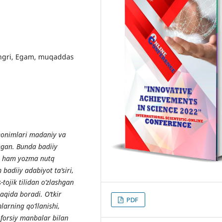
angri, Egam, muqaddas
eonimlari madaniy va
hgan. Bunda badiiy
, ham yozma nutq
m badiiy adabiyot ta
’
siri,
tojik tilidan o
‘
zlashgan
aqida boradi. O‘tkir
PDF
arning qo‘llanishi,
 forsiy manbalar bilan