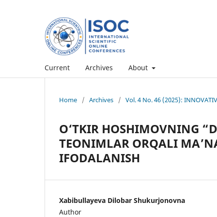
Current
Archives
About
Home
/
Archives
/
Vol. 4 No. 46 (2025): INNOVAT
O‘TKIR HOSHIMOVNING “D
TEONIMLAR ORQALI MA’N
IFODALANISH
Xabibullayeva Dilobar Shukurjonovna
Author