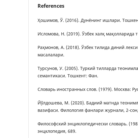
References
Ҳошимов, Ў. (2016). Дунёнинг ишлари. Тошке
Исломова, Н. (2019). Ўзбек халқ мақолларида 
Раҳмонов, А. (2018). Ўзбек тилида диний лекс
масалалари.
Турсунов, У. (2005). Туркий тилларда теонимл
семантикаси. Тошкент: Фан.
Словарь иностранных слов. (1979). Москва: Рус
Йўлдошева, М. (2020). Бадиий матнда теоним
вазифаси. Филология фанлари журнали, 2-сон
Философский энциклопедически словарь. (1983
энцклопедия, 689.