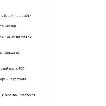
нт: Шарқ нашриёти.
теонимлар.
ика: тизим ва маъно
ар тарихи ва
ский язык, 502.
ларнинг услубий
,
). Москва: Советская