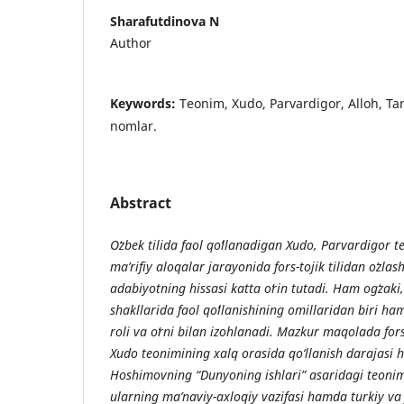
Sharafutdinova N
Author
Keywords:
Teonim, Xudo, Parvardigor, Alloh, T
nomlar.
Abstract
O
zbek tilida faol qo
llanadigan Xudo, Parvardigor t
ma
’
rifiy aloqalar jarayonida fors-tojik tilidan o
zlas
adabiyotning hissasi katta o
rin tutadi. Ham og
zaki
shakllarida faol qo
llanishining omillaridan biri ha
roli va o
rni bilan izohlanadi. Mazkur maqolada fors-
Xudo teonimining xalq orasida qo‘llanish darajasi h
Hoshimovning “Dunyoning ishlari” asaridagi teoniml
ularning ma’naviy-axloqiy vazifasi hamda turkiy va