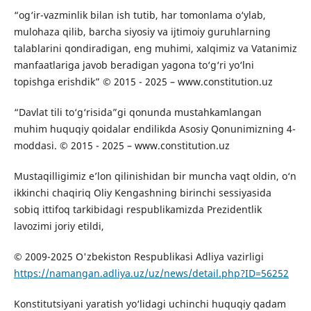
“og‘ir-vazminlik bilan ish tutib, har tomonlama o‘ylab,
mulohaza qilib, barcha siyosiy va ijtimoiy guruhlarning
talablarini qondiradigan, eng muhimi, xalqimiz va Vatanimiz
manfaatlariga javob beradigan yagona to‘g‘ri yo‘lni
topishga erishdik” © 2015 - 2025 – www.constitution.uz
“Davlat tili to‘g‘risida”gi qonunda mustahkamlangan
muhim huquqiy qoidalar endilikda Asosiy Qonunimizning 4-
moddasi. © 2015 - 2025 – www.constitution.uz
Mustaqilligimiz e’lon qilinishidan bir muncha vaqt oldin, o‘n
ikkinchi chaqiriq Oliy Kengashning birinchi sessiyasida
sobiq ittifoq tarkibidagi respublikamizda Prezidentlik
lavozimi joriy etildi,
© 2009-2025 O'zbekiston Respublikasi Adliya vazirligi
https://namangan.adliya.uz/uz/news/detail.php?ID=56252
Konstitutsiyani yaratish yo‘lidagi uchinchi huquqiy qadam