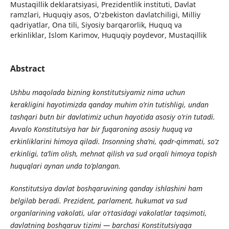
Mustaqillik deklaratsiyasi, Prezidentlik instituti, Davlat
ramzlari, Huquqiy asos, O‘zbekiston davlatchiligi, Milliy
qadriyatlar, Ona tili, Siyosiy barqarorlik, Huquq va
erkinliklar, Islom Karimov, Huquqiy poydevor, Mustaqillik
Abstract
Ushbu maqolada bizning konstitutsiyamiz nima uchun
kerakligini hayotimizda qanday muhim o’rin tutishligi, undan
tashqari butn bir davlatimiz uchun hayotida asosiy o’rin tutadi.
Avvalo Konstitutsiya har bir fuqaroning asosiy huquq va
erkinliklarini himoya qiladi. Insonning sha’ni, qadr-qimmati, so‘z
erkinligi, ta’lim olish, mehnat qilish va sud orqali himoya topish
huquqlari aynan unda to’plangan.
Konstitutsiya davlat boshqaruvining qanday ishlashini ham
belgilab beradi. Prezident, parlament, hukumat va sud
organlarining vakolati, ular o‘rtasidagi vakolatlar taqsimoti,
davlatning boshqaruv tizimi — barchasi Konstitutsiyaga