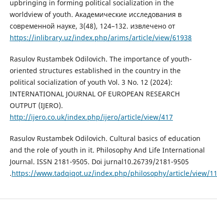
upbringing in forming political socialization in the
worldview of youth. Академические исследования в
современной науке, 3(48), 124–132. извлечено от
https://inlibrary.uz/index.php/arims/article/view/61938
Rasulov Rustambek Odilovich. The importance of youth-
oriented structures established in the country in the
political socialization of youth Vol. 3 No. 12 (2024):
INTERNATIONAL JOURNAL OF EUROPEAN RESEARCH
OUTPUT (IJERO).
http://ijero.co.uk/index.php/ijero/article/view/417
Rasulov Rustambek Odilovich. Cultural basics of education
and the role of youth in it. Philosophy And Life International
Journal. ISSN 2181-9505. Doi jurnal10.26739/2181-9505
.
https://www.tadqiqot.uz/index.php/philosophy/article/view/1