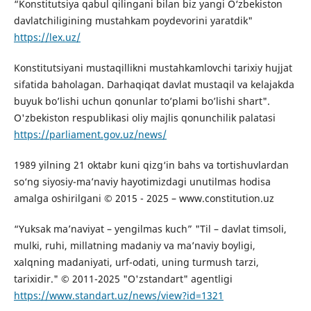
“Konstitutsiya qabul qilingani bilan biz yangi O‘zbekiston
davlatchiligining mustahkam poydevorini yaratdik"
https://lex.uz/
Konstitutsiyani mustaqillikni mustahkamlovchi tarixiy hujjat
sifatida baholagan. Darhaqiqat davlat mustaqil va kelajakda
buyuk bo’lishi uchun qonunlar to’plami bo’lishi shart".
O'zbekiston respublikasi oliy majlis qonunchilik palatasi
https://parliament.gov.uz/news/
1989 yilning 21 oktabr kuni qizg‘in bahs va tortishuvlardan
so‘ng siyosiy-ma’naviy hayotimizdagi unutilmas hodisa
amalga oshirilgani © 2015 - 2025 – www.constitution.uz
“Yuksak ma’naviyat – yengilmas kuch” "Til – davlat timsoli,
mulki, ruhi, millatning madaniy va ma’naviy boyligi,
xalqning madaniyati, urf-odati, uning turmush tarzi,
tarixidir." © 2011-2025 "O'zstandart" agentligi
https://www.standart.uz/news/view?id=1321