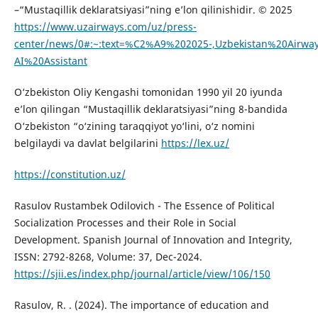
–“Mustaqillik deklaratsiyasi”ning e’lon qilinishidir. © 2025
https://www.uzairways.com/uz/press-
center/news/0#:~:text=%C2%A9%202025-,Uzbekistan%20Airway
AI%20Assistant
O‘zbekiston Oliy Kengashi tomonidan 1990 yil 20 iyunda
e’lon qilingan “Mustaqillik deklaratsiyasi”ning 8-bandida
O‘zbekiston “o‘zining taraqqiyot yo‘lini, o‘z nomini
belgilaydi va davlat belgilarini
https://lex.uz/
https://constitution.uz/
Rasulov Rustambek Odilovich - The Essence of Political
Socialization Processes and their Role in Social
Development. Spanish Journal of Innovation and Integrity,
ISSN: 2792-8268, Volume: 37, Dec-2024.
https://sjii.es/index.php/journal/article/view/106/150
Rasulov, R. . (2024). The importance of education and