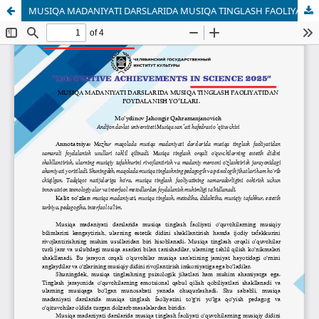
MUSIQA MADANIYATI DARSLARIDA MUSIQA TINGLASH FAOLIYATIDAN FOYDALANISH YOʻLLARI.