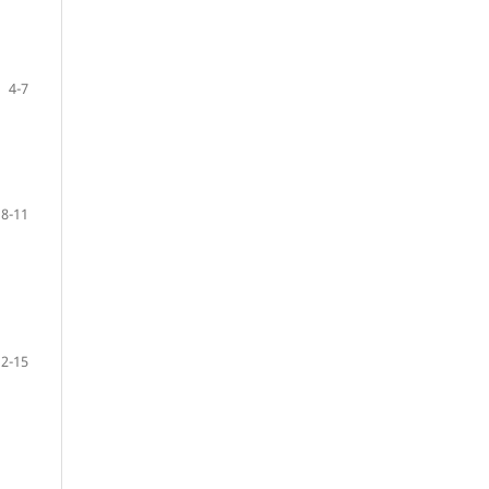
4-7
8-11
12-15