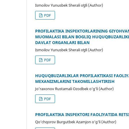
Ismoilov Yunusbek Sherali oʻgʻli (Author)
PDF
PROFILAKTIKA INSPEKTORLARINING GIYOHVA
MUOMALASI BILAN BOGʻLIQ HUQUQBUZARLIKL
DAVLAT ORGANLARI BILAN
Ismoilov Yunusbek Sherali oʻgʻli (Author)
PDF
HUQUQBUZARLIKLAR PROFILAKTIKASI FAOLIY
MEXANIZMLARINI TAKOMILLASHTIRISH
Jo’raxonov Rustamali Ozodbek o‘g‘li (Author)
PDF
PROFILAKTIKA INSPEKTORI FAOLIYATIDA RET
Qo‘chqorov Burgutbek Azamjon o‘g‘li (Author)