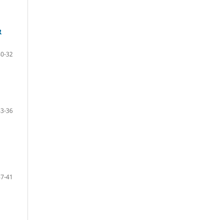
R
30-32
33-36
37-41