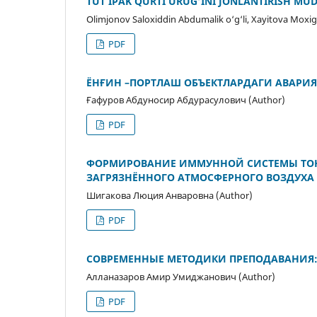
TUT IPAK QURTI URUG‘INI JONLANTIRISH MU
Olimjonov Saloxiddin Abdumalik o‘g‘li, Xayitova Moxi
PDF
ЁНҒИН –ПОРТЛАШ ОБЪЕКТЛАРДАГИ АВАРИЯ
Ғафуров Абдуносир Абдурасулович (Author)
PDF
ФОРМИРОВАНИЕ ИММУННОЙ СИСТЕМЫ ТОН
ЗАГРЯЗНЁННОГО АТМОСФЕРНОГО ВОЗДУХА
Шигакова Люция Анваровна (Author)
PDF
СОВРЕМЕННЫЕ МЕТОДИКИ ПРЕПОДАВАНИЯ
Алланазаров Амир Умиджанович (Author)
PDF