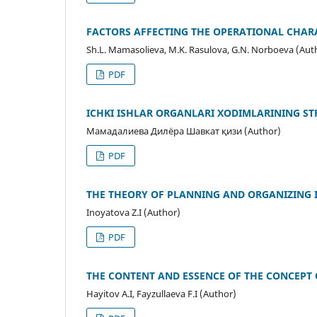
FACTORS AFFECTING THE OPERATIONAL CHARA
Sh.L. Mamasolieva, M.K. Rasulova, G.N. Norboeva (Aut
PDF
ICHKI ISHLAR ORGANLARI XODIMLARINING ST
Мамадалиева Дилёра Шавкат қизи (Author)
PDF
THE THEORY OF PLANNING AND ORGANIZING 
Inoyatova Z.I (Author)
PDF
THE CONTENT AND ESSENCE OF THE CONCEPT O
Hayitov A.I, Fayzullaeva F.I (Author)