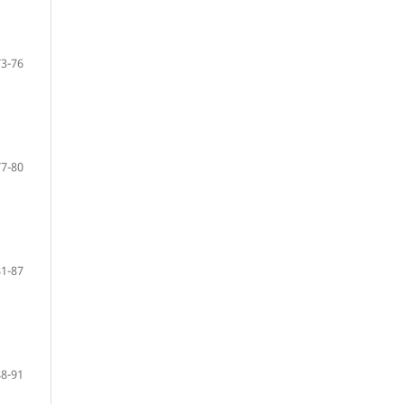
73-76
77-80
81-87
88-91