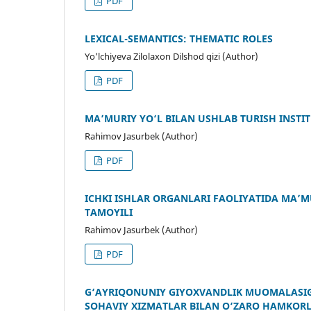
PDF
LEXICAL-SEMANTICS: THEMATIC ROLES
Yo’lchiyeva Zilolaxon Dilshod qizi (Author)
PDF
MA’MURIY YO‘L BILAN USHLAB TURISH INSTI
Rahimov Jasurbek (Author)
PDF
ICHKI ISHLAR ORGANLARI FAOLIYATIDA MA’
TAMOYILI
Rahimov Jasurbek (Author)
PDF
G‘AYRIQONUNIY GIYOXVANDLIK MUOMALASIG
SOHAVIY XIZMATLAR BILAN O‘ZARO HAMKORL