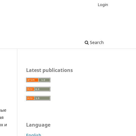
Login
Search
Latest publications
ные
ая
Language
х и
English