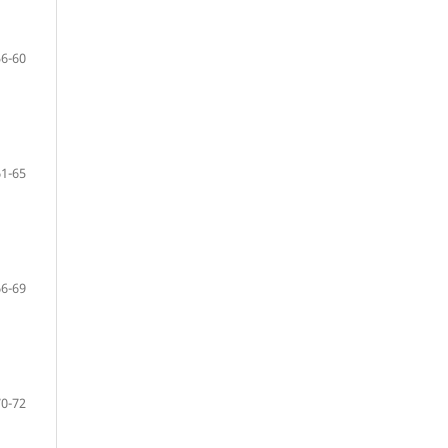
56-60
61-65
66-69
70-72