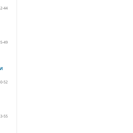
42-44
45-49
ИИ
50-52
53-55