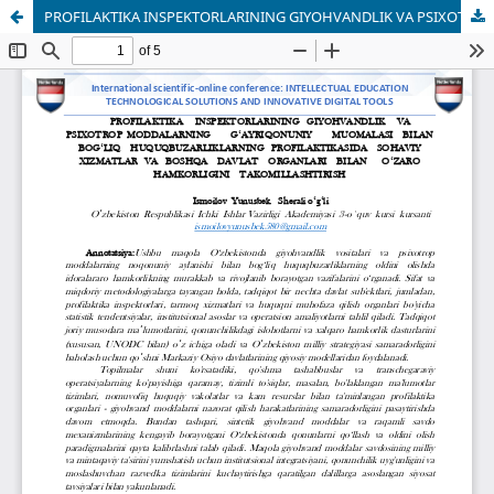
PROFILAKTIKA INSPEKTORLARINING GIYOHVANDLIK VA PSIXOTROP MODDALARNING GʻAYRIQONUNIY MUOMALASI BILAN BOGʻLIQ HUQUQBUZARLIKLARNING PROFILAKTIKASIDA SOHAVIY XIZMATLAR VA BOSHQA DAVLAT ORGANLARI BILAN