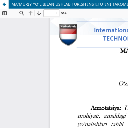
MA’MURIY YO‘L BILAN USHLAB TURISH INSTITUTINI TAKOMI