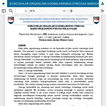
ICHKI ISHLAR ORGANLARI XODIMLARINING STRESSGA BARDOSHLILIGINING PSIXOLOGIK ASOSLARI