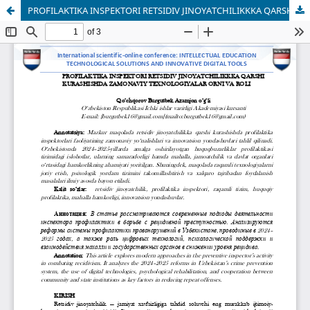
PROFILAKTIKA INSPEKTORI RETSIDIV JINOYATCHILIKKKA QARSHI KURASHISHDA ZAMONAVIY TEXNOLOGIYALAR ORNI VA ROLI