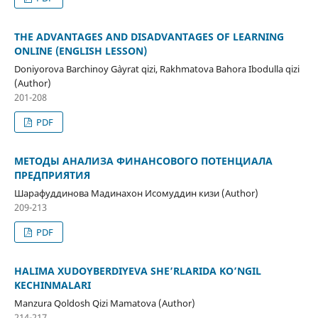
THE ADVANTAGES AND DISADVANTAGES OF LEARNING
ONLINE (ENGLISH LESSON)
Doniyorova Barchinoy G`ayrat qizi, Rakhmatova Bahora Ibodulla qizi
(Author)
201-208
PDF
МЕТОДЫ АНАЛИЗА ФИНАНСОВОГО ПОТЕНЦИАЛА
ПРЕДПРИЯТИЯ
Шарафуддинова Мадинахон Исомуддин кизи (Author)
209-213
PDF
HALIMA XUDOYBERDIYEVA SHE’RLARIDA KO’NGIL
KECHINMALARI
Manzura Qoldosh Qizi Mamatova (Author)
214-217