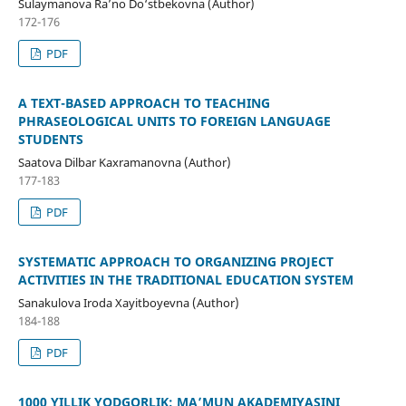
Sulaymanova Ra’no Do‘stbekovna (Author)
172-176
PDF
A TEXT-BASED APPROACH TO TEACHING
PHRASEOLOGICAL UNITS TO FOREIGN LANGUAGE
STUDENTS
Saatova Dilbar Kaxramanovna (Author)
177-183
PDF
SYSTEMATIC APPROACH TO ORGANIZING PROJECT
ACTIVITIES IN THE TRADITIONAL EDUCATION SYSTEM
Sanakulova Iroda Xayitboyevna (Author)
184-188
PDF
1000 YILLIK YODGORLIK: MA’MUN AKADEMIYASINI