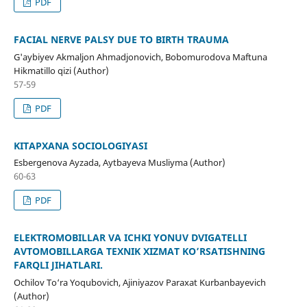
PDF
FACIAL NERVE PALSY DUE TO BIRTH TRAUMA
G'aybiyev Akmaljon Ahmadjonovich, Bobomurodova Maftuna
Hikmatillo qizi (Author)
57-59
PDF
KITAPXANA SOCIOLOGIYASI
Esbergenova Ayzada, Aytbayeva Musliyma (Author)
60-63
PDF
ELEKTROMOBILLAR VA ICHKI YONUV DVIGATELLI
AVTOMOBILLARGA TEXNIK XIZMAT KO’RSATISHNING
FARQLI JIHATLARI.
Ochilov To‘ra Yoqubovich, Ajiniyazov Paraxat Kurbanbayevich
(Author)