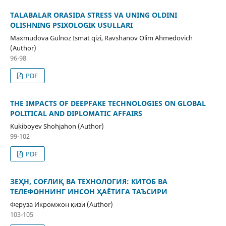
TALABALAR ORASIDA STRESS VA UNING OLDINI
OLISHNING PSIXOLOGIK USULLARI
Maxmudova Gulnoz Ismat qizi, Ravshanov Olim Ahmedovich
(Author)
96-98
PDF
THE IMPACTS OF DEEPFAKE TECHNOLOGIES ON GLOBAL
POLITICAL AND DIPLOMATIC AFFAIRS
Kukiboyev Shohjahon (Author)
99-102
PDF
ЗEҲН, СОҒЛИҚ ВА ТEХНОЛОГИЯ: КИТОБ ВА
ТEЛEФОННИНГ ИНСОН ҲАЁТИГА ТАЪСИРИ
Феруза Икромжон қизи (Author)
103-105