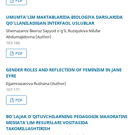
PDF
UMUMTA’LIM MAKTABLARIDA BIOLOGIYA DARSLARIDA
QO‘LLANILADIGAN INTERFAOL USLUBLAR
Shernazarov Bexruz Sayyod o‘g‘li, Ruziqulova Nilufar
Abdumajidovna (Author)
163-166
PDF
GENDER ROLES AND REFLECTION OF FEMINISM IN JANE
EYRE
Egamnazarova Rushana (Author)
167-171
PDF
BO‘LAJAK O‘QITUVCHILARNING PEDAGOGIK MAXORATINI
MEDIATA’LIM RESURSLARI VOSITASIDA
TAKOMILLASHTIRISH