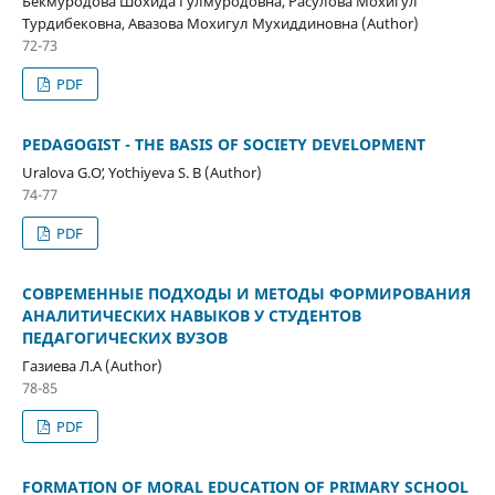
Бекмуродова Шохида Гулмуродовна, Расулова Мохигул
Турдибековна, Авазова Мохигул Мухиддиновна (Author)
72-73
PDF
PEDAGOGIST - THE BASIS OF SOCIETY DEVELOPMENT
Uralova G.Oʻ, Yoʻchiyeva S. B (Author)
74-77
PDF
СОВРЕМЕННЫЕ ПОДХОДЫ И МЕТОДЫ ФОРМИРОВАНИЯ
АНАЛИТИЧЕСКИХ НАВЫКОВ У СТУДЕНТОВ
ПЕДАГОГИЧЕСКИХ ВУЗОВ
Газиева Л.А (Author)
78-85
PDF
FORMATION OF MORAL EDUCATION OF PRIMARY SCHOOL