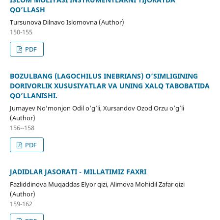
QO’LLASH
Tursunova Dilnavo Islomovna (Author)
150-155
PDF
BOZULBANG (LAGOCHILUS INEBRIANS) O’SIMLIGINING
DORIVORLIK XUSUSIYATLAR VA UNING XALQ TABOBATIDA
QO’LLANISHI.
Jumayev No’monjon Odil o’g’li, Xursandov Ozod Orzu o’g’li
(Author)
156--158
PDF
JADIDLAR JASORATI - MILLATIMIZ FAXRI
Fazliddinova Muqaddas Elyor qizi, Alimova Mohidil Zafar qizi
(Author)
159-162