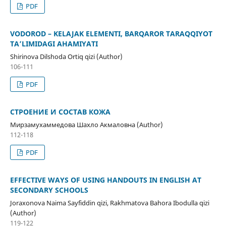
PDF
VODOROD – KELAJAK ELEMENTI, BARQAROR TARAQQIYOT
TA’LIMIDAGI AHAMIYATI
Shirinova Dilshoda Ortiq qizi (Author)
106-111
PDF
СТРОЕНИЕ И СОСТАВ КОЖА
Мирзамухаммедова Шахло Акмаловна (Author)
112-118
PDF
ЕFFЕCTIVЕ WАYS ОF USING HАNDОUTS IN ЕNGLISH АT
SЕCОNDАRY SCHООLS
Jоrаxоnоvа Nаimа Sаyfiddin qizi, Rаkhmаtоvа Bаhоrа Ibоdullа qizi
(Author)
119-122