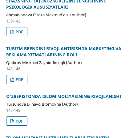
SHAXSNING TAJOVUZKORLIGINI YENGISHNING
PSIXOLOGIK XUSUSIYATLARI
Ahmadjonova E’zoza Maxmud qizi (Author)
139-142
PDF
TURIZM BRENDINI RIVOJLANTIRISHDA MARKETING VA
REKLAMA XIZMATLARINING ROLI
Qodirov Mirzoxid Zayniddin oʻgʻli (Author)
143-146
PDF
O‘ZBEKISTONDA ISLOM MOLIYASINING RIVOJLANISHI
Tursunova Dilnavo Islomovna (Author)
147-149
PDF
ISLOM MOLIYASI INSTRUMENTLARNI TIJORATDA