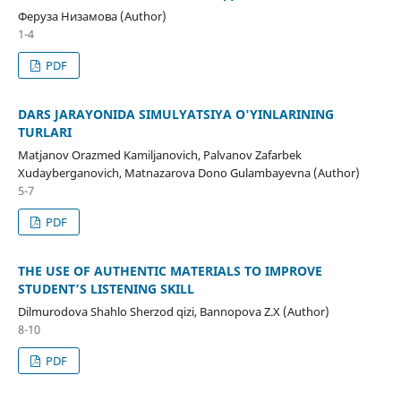
Феруза Низамова (Author)
1-4
PDF
DARS JARAYONIDA SIMULYATSIYA O'YINLARINING
TURLARI
Matjanov Orazmed Kamiljanovich, Palvanov Zafarbek
Xudayberganovich, Matnazarova Dono Gulambayevna (Author)
5-7
PDF
THE USE OF AUTHENTIC MATERIALS TO IMPROVE
STUDENT’S LISTENING SKILL
Dilmurodova Shahlo Sherzod qizi, Bannopova Z.X (Author)
8-10
PDF