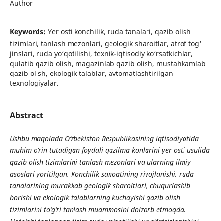
Author
Keywords:
Yer osti konchilik, ruda tanalari, qazib olish
tizimlari, tanlash mezonlari, geologik sharoitlar, atrof tog‘
jinslari, ruda yo‘qotilishi, texnik-iqtisodiy ko‘rsatkichlar,
qulatib qazib olish, magazinlab qazib olish, mustahkamlab
qazib olish, ekologik talablar, avtomatlashtirilgan
texnologiyalar.
Abstract
Ushbu maqolada O‘zbekiston Respublikasining iqtisodiyotida
muhim o‘rin tutadigan foydali qazilma konlarini yer osti usulida
qazib olish tizimlarini tanlash mezonlari va ularning ilmiy
asoslari yoritilgan. Konchilik sanoatining rivojlanishi, ruda
tanalarining murakkab geologik sharoitlari, chuqurlashib
borishi va ekologik talablarning kuchayishi qazib olish
tizimlarini to‘g‘ri tanlash muammosini dolzarb etmoqda.