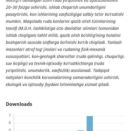
Noto‘g‘ri tanlangan tizim ruda yo‘qotilishi va sifatsizlanishini
20–30 foizga oshirishi, ishlab chiqarish unumdorligini
pasaytirishi, kon ishlarining xavfsizligiga salbiy ta’sir ko‘rsatishi
mumkin. Maqolada ruda konlarini qazib olish tizimlarining
tasnifi (M.D.H. tashkilotiga a‘zo davlatlar olimlari tomonidan
ishlab chiqilgan) tahlil etilib, qazib olish bo‘shlig‘ining holatini
boshqarish asosida sinflarga bo‘linishi ko‘rib chiqiladi. Tanlash
mezonlari atrof tog‘ jinslari va rudaning fizik-mexanik
xususiyatlari, kon-geologik sharoitlar (ruda qalinligi, chuqurligi,
suv ko‘pligi) va texnik-iqtisodiy ko‘rsatkichlarga (ruda
yo‘qotilishi, unumdorlik, xavfsizlik) asoslanadi. Tadqiqot
natijalari konchilik korxonalarining samaradorligini oshirish,
ekologik va iqtisodiy foydani ta’minlashga xizmat qiladi.
Downloads