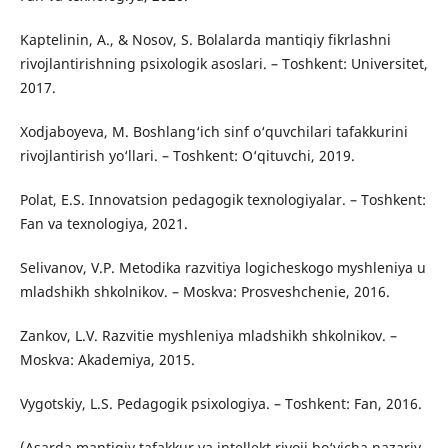
Kaptelinin, A., & Nosov, S. Bolalarda mantiqiy fikrlashni
rivojlantirishning psixologik asoslari. – Toshkent: Universitet,
2017.
Xodjaboyeva, M. Boshlang‘ich sinf o‘quvchilari tafakkurini
rivojlantirish yo‘llari. – Toshkent: O‘qituvchi, 2019.
Polat, E.S. Innovatsion pedagogik texnologiyalar. – Toshkent:
Fan va texnologiya, 2021.
Selivanov, V.P. Metodika razvitiya logicheskogo myshleniya u
mladshikh shkolnikov. – Moskva: Prosveshchenie, 2016.
Zankov, L.V. Razvitie myshleniya mladshikh shkolnikov. –
Moskva: Akademiya, 2015.
Vygotskiy, L.S. Pedagogik psixologiya. – Toshkent: Fan, 2016.
(Asarda mantiqiy tafakkur va intellekt rivoji bo‘yicha nazariy