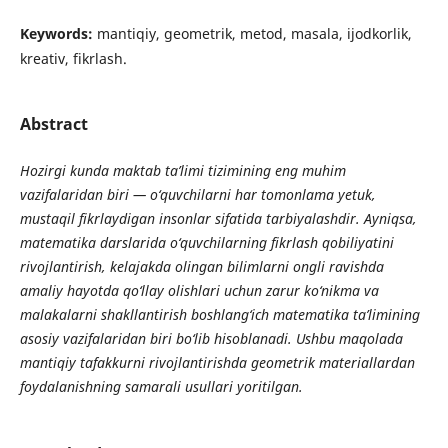
Keywords:
mantiqiy, geometrik, metod, masala, ijodkorlik,
kreativ, fikrlash.
Abstract
Hozirgi kunda maktab ta’limi tizimining eng muhim
vazifalaridan biri — o‘quvchilarni har tomonlama yetuk,
mustaqil fikrlaydigan insonlar sifatida tarbiyalashdir. Ayniqsa,
matematika darslarida o‘quvchilarning fikrlash qobiliyatini
rivojlantirish, kelajakda olingan bilimlarni ongli ravishda
amaliy hayotda qo‘llay olishlari uchun zarur ko‘nikma va
malakalarni shakllantirish boshlang‘ich matematika ta’limining
asosiy vazifalaridan biri bo‘lib hisoblanadi. Ushbu maqolada
mantiqiy tafakkurni rivojlantirishda geometrik materiallardan
foydalanishning samarali usullari yoritilgan.