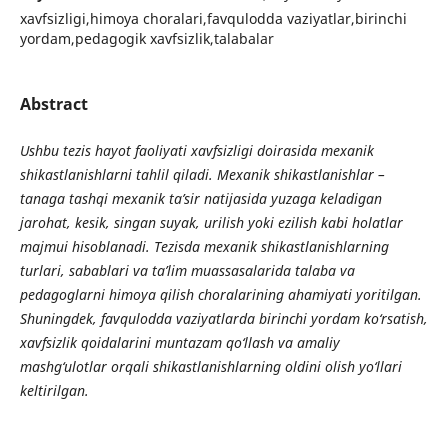
xavfsizligi,himoya choralari,favqulodda vaziyatlar,birinchi
yordam,pedagogik xavfsizlik,talabalar
Abstract
Ushbu tezis hayot faoliyati xavfsizligi doirasida mexanik
shikastlanishlarni tahlil qiladi. Mexanik shikastlanishlar –
tanaga tashqi mexanik ta’sir natijasida yuzaga keladigan
jarohat, kesik, singan suyak, urilish yoki ezilish kabi holatlar
majmui hisoblanadi. Tezisda mexanik shikastlanishlarning
turlari, sabablari va ta’lim muassasalarida talaba va
pedagoglarni himoya qilish choralarining ahamiyati yoritilgan.
Shuningdek, favqulodda vaziyatlarda birinchi yordam ko‘rsatish,
xavfsizlik qoidalarini muntazam qo‘llash va amaliy
mashg‘ulotlar orqali shikastlanishlarning oldini olish yo‘llari
keltirilgan.