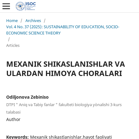
Home
/
Archives
/
Vol. 4 No. 37 (2025): SUSTAINABILITY OF EDUCATION, SOCIO-
ECONOMIC SCIENCE THEORY
/
Articles
MEXANIK SHIKASLANISHLAR VA
ULARDAN HIMOYA CHORALARI
Odiljonova Zebiniso
DTPI " Aniq va Tabiy fanlar " fakulteti biologiya yònalishi 3-kurs
talabasi
Author
Keywords:
Mexanik shikastlanishlar,hayot faoliyati