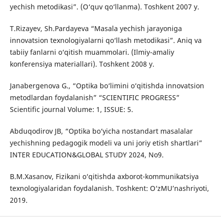
yechish metodikasi”. (O‘quv qo‘llanma). Toshkent 2007 y.
T.Rizayev, Sh.Pardayeva “Masala yechish jarayoniga
innovatsion texnologiyalarni qo‘llash metodikasi”. Aniq va
tabiiy fanlarni o‘qitish muammolari. (Ilmiy-amaliy
konferensiya materiallari). Toshkent 2008 y.
Janabergenova G., “Optika bo‘limini o‘qitishda innovatsion
metodlardan foydalanish” “SCIENTIFIC PROGRESS”
Scientific journal Volume: 1, ISSUE: 5.
Abduqodirov JB, “Optika bo‘yicha nostandart masalalar
yechishning pedagogik modeli va uni joriy etish shartlari”
INTER EDUCATION&GLOBAL STUDY 2024, No9.
B.M.Xasanov, Fizikani o‘qitishda axborot-kommunikatsiya
texnologiyalaridan foydalanish. Toshkent: O‘zMU’nashriyoti,
2019.