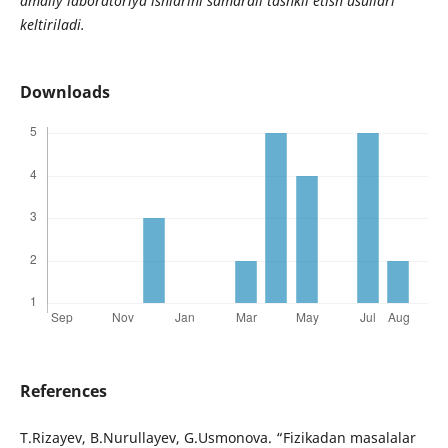
amaliy laboratoriya ishlarini samarali tashkil etish usullari
keltiriladi.
Downloads
References
T.Rizayev, B.Nurullayev, G.Usmonova. “Fizikadan masalalar