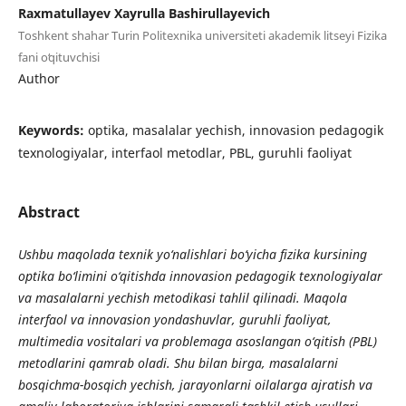
Raxmatullayev Xayrulla Bashirullayevich
Toshkent shahar Turin Politexnika universiteti akademik litseyi Fizika
fani oʻqituvchisi
Author
Keywords:
optika, masalalar yechish, innovasion pedagogik
texnologiyalar, interfaol metodlar, PBL, guruhli faoliyat
Abstract
Ushbu maqolada texnik yo‘nalishlari bo‘yicha fizika kursining
optika bo‘limini o‘qitishda innovasion pedagogik texnologiyalar
va masalalarni yechish metodikasi tahlil qilinadi. Maqola
interfaol va innovasion yondashuvlar, guruhli faoliyat,
multimedia vositalari va problemaga asoslangan o‘qitish (PBL)
metodlarini qamrab oladi. Shu bilan birga, masalalarni
bosqichma-bosqich yechish, jarayonlarni oilalarga ajratish va