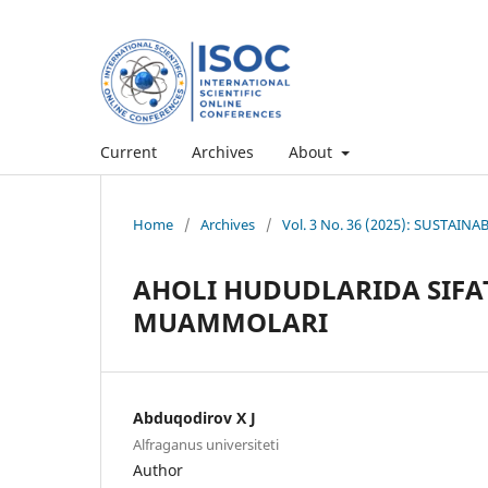
Current
Archives
About
Home
/
Archives
/
Vol. 3 No. 36 (2025): SUSTAI
AHOLI HUDUDLARIDA SIFAT
MUAMMOLARI
Abduqodirov X J
Alfraganus universiteti
Author