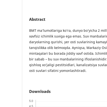
Abstract
BMT ma’lumotlariga ko‘ra, dunyo bo‘yicha 2 mill
xavfsiz ichimlik suviga ega emas. Suv manbalarin
daryolarning qurishi, yer osti suvlarining kamay
tanqislikka olib kelmoqda. Ayniqsa, Markaziy Osi
mintaqalari bu borada jiddiy xavf ostida. Ichimli
bir sabab – bu suv manbalarining ifloslanishidir.
qishloq xo‘jaligi pestitsidlari, kanalizatsiya suvla
osti suvlari sifatini yomonlashtiradi.
Downloads