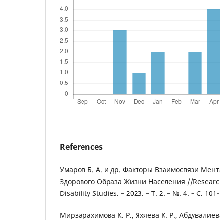
References
Умаров Б. А. и др. Факторы Взаимосвязи Мен
Здорового Образа Жизни Населения //Research
Disability Studies. – 2023. – Т. 2. – №. 4. – С. 101
Мирзарахимова К. Р., Яхяева К. Р., Абдувалиева