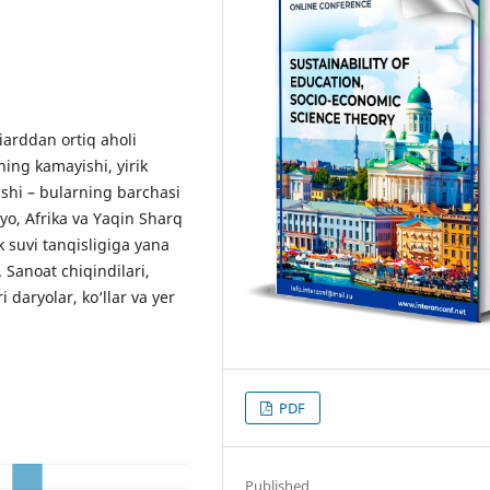
iarddan ortiq aholi
ing kamayishi, yirik
ishi – bularning barchasi
yo, Afrika va Yaqin Sharq
k suvi tanqisligiga yana
 Sanoat chiqindilari,
ri daryolar, ko‘llar va yer
PDF
Published