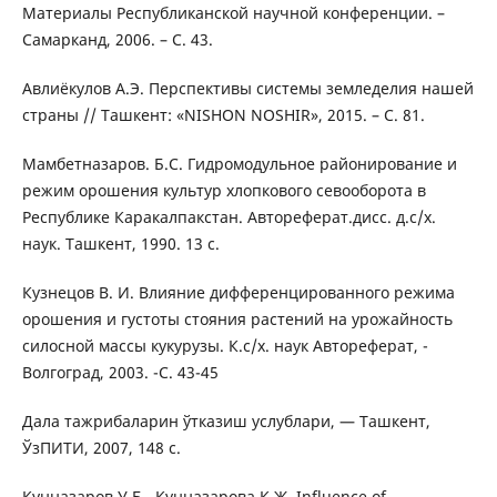
Материалы Республиканской научной конференции. –
Самарканд, 2006. – С. 43.
Авлиёкулов А.Э. Перспективы системы земледелия нашей
страны // Ташкент: «NISHON NOSHIR», 2015. – С. 81.
Мамбетназаров. Б.С. Гидромодульное районирование и
режим орошения культур хлопкового севооборота в
Республике Каракалпакстан. Автореферат.дисс. д.с/х.
наук. Ташкент, 1990. 13 с.
Кузнецов В. И. Влияние дифференцированного режима
орошения и густоты стояния растений на урожайность
силосной массы кукурузы. К.с/х. наук Автореферат, -
Волгоград, 2003. -С. 43-45
Дала тажрибаларин ўтказиш услублари, — Ташкент,
ЎзПИТИ, 2007, 148 с.
Кунназаров У.Б., Кунназарова К.Ж. Influence of