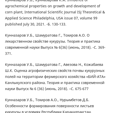
agrochemical properties on growth and development of
corn plant, International Scientific Journal ISJ Theoretical &
Applied Science Philadelphia, USA issue 07, volume 99
published July 30, 2021. -Б. 130-133.
Кунназаров У.Б., Шамуратова Г., Тохиров А.О. О
лекарственном свойстве кукурузы. Теория и практика
современной науки Выпуск № 6(36) (июнь, 2018). -С. 369-
371.
Кунназаров У.Б., Шамуратова Г., Авезова Н., Кожабаева
Ш.К. Оценка агрофизических свойств почвы кукурузных
полей на территории фермерского хозяйства «БИЙ-АТА»
Канлыкулского района. Теория и практика современной
науки Выпуск № 6 (36) (июнь, 2018). –С. 675-677
Кунназаров У.Б., Тохиров А.О., Нурымбетов Д.Б.
Особенности формирования поверхности листьев
кукурузы в условиях Республики Каракалпакстан.