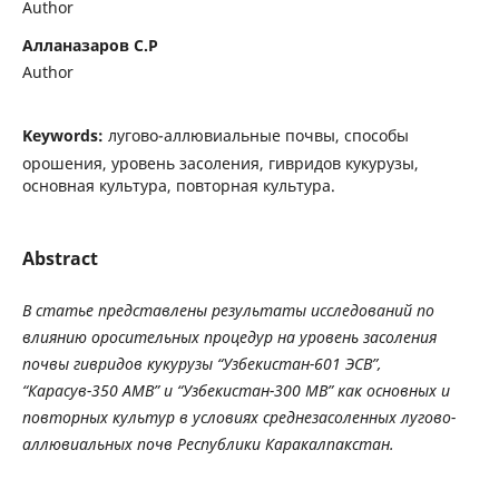
Author
Алланазаров С.Р
Author
Keywords:
лугово-аллювиальные почвы, способы
орошения, уровень засоления, гивридов кукурузы,
основная культура, повторная культура.
Abstract
В
статье
представлены
результаты
исследований
по
влиянию
оросительных
процедур
на
уровень
засоления
почвы
гивридов
кукурузы
“
Узбекистан
-601
ЭСВ
”
,
“
Карасув
-350
АМВ
”
и
“
Узбекистан
-300
МВ
”
как
основных
и
повторных
культур
в
условиях
среднезасоленных
лугово
-
аллювиальных
почв
Республики
Каракалпакстан
.