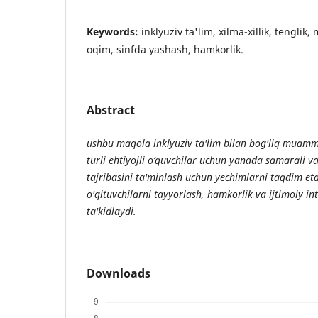
Keywords:
inklyuziv ta'lim, xilma-xillik, tenglik,
oqim, sinfda yashash, hamkorlik.
Abstract
ushbu maqola inklyuziv ta'lim bilan bog'liq muamm
turli ehtiyojli o‘quvchilar uchun yanada samarali va
tajribasini ta'minlash uchun yechimlarni taqdim eta
o'qituvchilarni tayyorlash, hamkorlik va ijtimoiy i
ta'kidlaydi.
Downloads