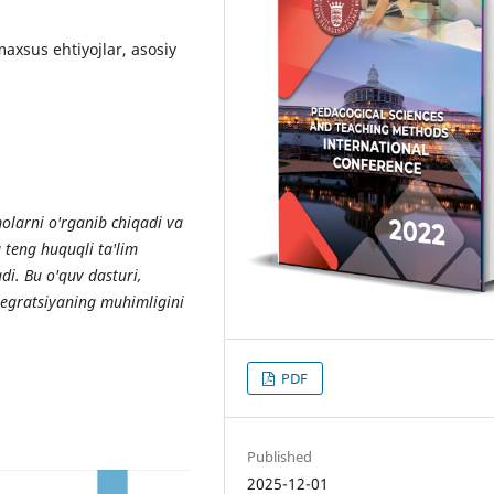
 maxsus ehtiyojlar, asosiy
olarni o'rganib chiqadi va
 teng huquqli ta'lim
di. Bu o'quv dasturi,
ntegratsiyaning muhimligini
PDF
Published
2025-12-01