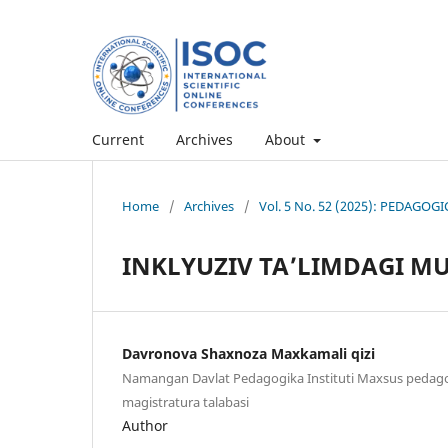
Current
Archives
About
Home
/
Archives
/
Vol. 5 No. 52 (2025): PEDAG
INKLYUZIV TAʼLIMDAGI M
Davronova Shaxnoza Maxkamali qizi
Namangan Davlat Pedagogika Instituti Maxsus pedago
magistratura talabasi
Author