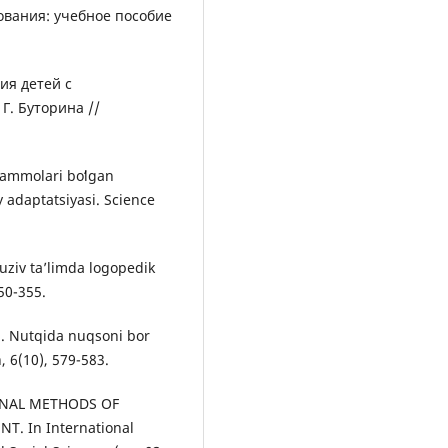
ования: учебное пособие
ия детей с
Г. Буторина //
uammolari boʻlgan
 adaptatsiyasi. Science
yuziv taʼlimda logopedik
50-355.
). Nutqida nuqsoni bor
, 6(10), 579-583.
IONAL METHODS OF
. In International