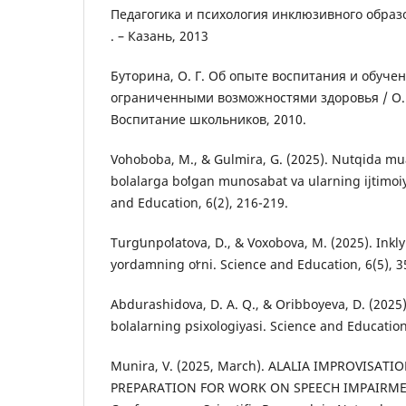
Педагогика и психология инклюзивного образ
. – Казань, 2013
Буторина, О. Г. Об опыте воспитания и обучен
ограниченными возможностями здоровья / О. 
Воспитание школьников, 2010.
Vohoboba, M., & Gulmira, G. (2025). Nutqida m
bolalarga boʻlgan munosabat va ularning ijtimoiy
and Education, 6(2), 216-219.
Turgʻunpoʻlatova, D., & Voxobova, M. (2025). Inkl
yordamning oʻrni. Science and Education, 6(5), 3
Abdurashidova, D. A. Q., & Oribboyeva, D. (2025
bolalarning psixologiyasi. Science and Education
Munira, V. (2025, March). ALALIA IMPROVISAT
PREPARATION FOR WORK ON SPEECH IMPAIRMENT