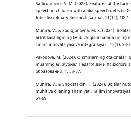
Sadirdinovna, V. M. (2023). Features of the forma
speech in children with alalia speech defects. G
Interdisciplinary Research Journal, 11(12), 1001
Munira, V., & Sodiqjonovna, M. X. (2024). Bolala
artrit kasalligining kelib chiqishi hamda uning ol
Ta'lim innovatsiyasi va integratsiyasi, 15(1), 33-3
Vaxobova, M. (2024). O'smirlarning ota-onalari 
muammolar. Журнал Педагогики и психологии
образовании, 4, 53-57.
Munira, V., & Shoxistaxon, T. (2024). Bolalar nutq
muhit va oilaning ahamiyati. Ta'lim innovatsiyasi 
51-69.