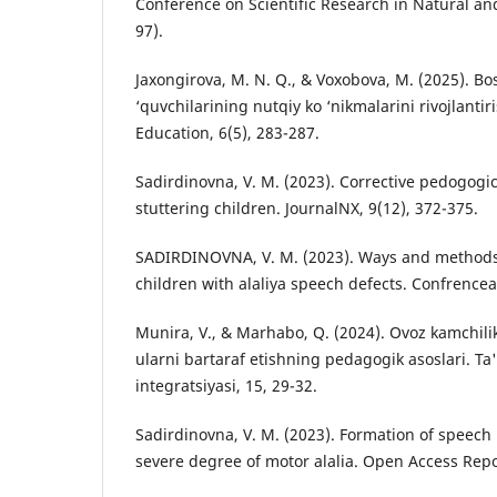
Conference on Scientific Research in Natural and
97).
Jaxongirova, M. N. Q., & Voxobova, M. (2025). Bos
‘quvchilarining nutqiy ko ‘nikmalarini rivojlantir
Education, 6(5), 283-287.
Sadirdinovna, V. M. (2023). Corrective pedogogic
stuttering children. JournalNX, 9(12), 372-375.
SADIRDINOVNA, V. M. (2023). Ways and methods 
children with alaliya speech defects. Confrencea
Munira, V., & Marhabo, Q. (2024). Ovoz kamchili
ularni bartaraf etishning pedagogik asoslari. Ta'
integratsiyasi, 15, 29-32.
Sadirdinovna, V. M. (2023). Formation of speech 
severe degree of motor alalia. Open Access Repos