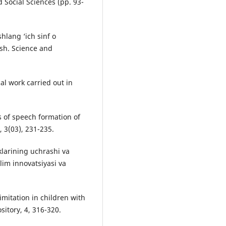
 Social Sciences (pp. 93-
hlang ‘ich sinf o
ish. Science and
al work carried out in
of speech formation of
, 3(03), 231-235.
klarining uchrashi va
lim innovatsiyasi va
imitation in children with
itory, 4, 316-320.