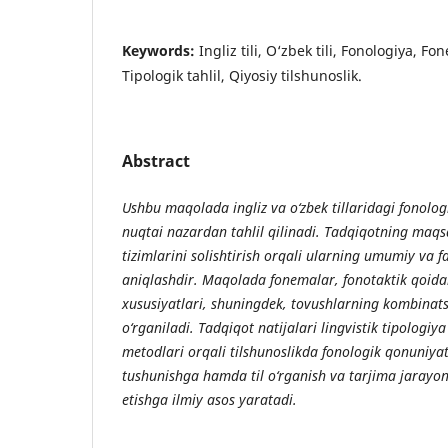
Keywords:
Ingliz tili, O‘zbek tili, Fonologiya, F
Tipologik tahlil, Qiyosiy tilshunoslik.
Abstract
Ushbu maqolada ingliz va o‘zbek tillaridagi fonologi
nuqtai nazardan tahlil qilinadi. Tadqiqotning maqsa
tizimlarini solishtirish orqali ularning umumiy va fa
aniqlashdir. Maqolada fonemalar, fonotaktik qoidal
xususiyatlari, shuningdek, tovushlarning kombinats
o‘rganiladi. Tadqiqot natijalari lingvistik tipologiya
metodlari orqali tilshunoslikda fonologik qonuniya
tushunishga hamda til o‘rganish va tarjima jarayon
etishga ilmiy asos yaratadi.