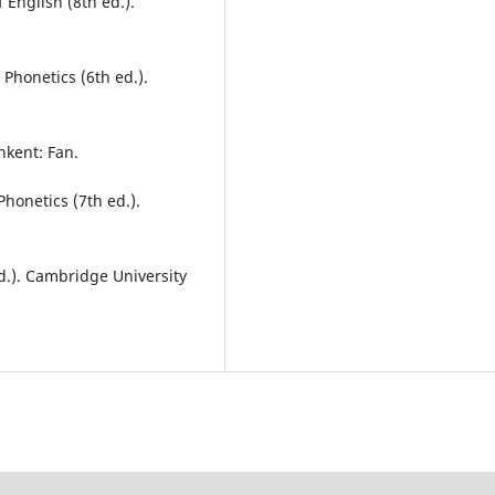
 English (8th ed.).
 Phonetics (6th ed.).
hkent: Fan.
Phonetics (7th ed.).
d.). Cambridge University