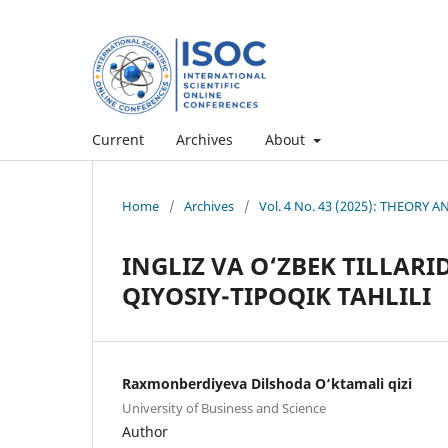
Current
Archives
About
Home
/
Archives
/
Vol. 4 No. 43 (2025): THEORY
INGLIZ VA O‘ZBEK TILLAR
QIYOSIY-TIPOQIK TAHLILI
Raxmonberdiyeva Dilshoda O‘ktamali qizi
University of Business and Science
Author