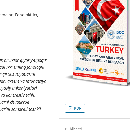
onemalar, Fonotaktika,
k birliklar qiyosiy-tipoqik
di ikki tilning fonologik
rqli xususiyatlarini
ar, aksent va intonatsiya
iyaviy imkoniyatlari
 va kontrastiv tahlil
tlarni chuqurroq
PDF
larini samarali tashkil
Published