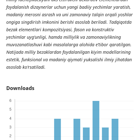
foydalanish dizaynerlar uchun yangi badiiy yechimlar yaratish,
madaniy merosni asrash va uni zamonaviy talqin orqali yoshlar
ongiga singdirish imkonini berishi asoslab beriladi. Tadqiqotda
bezak elementlari kompozitsiyasi, fason va konstruktiv
yechimlar uyg‘unligi, hamda milliylik va zamonaviylikning
muvozanatlashuvi kabi masalalarga alohida e’tibor qaratilgan.
Natijada milliy bezaklardan foydalanilgan kiyim modellarining
estetik, funksional va madaniy qiymati yuksalishi ilmiy jihatdan
asoslab ko‘rsatiladi.
Downloads