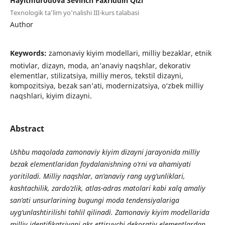
Hayitmurodova Sevinch Faxriddin Qizi
Texnologik ta’lim yo’nalishi III-kurs talabasi
Author
Keywords:
zamonaviy kiyim modellari, milliy bezaklar, etnik
motivlar, dizayn, moda, an’anaviy naqshlar, dekorativ
elementlar, stilizatsiya, milliy meros, tekstil dizayni,
kompozitsiya, bezak san’ati, modernizatsiya, o‘zbek milliy
naqshlari, kiyim dizayni.
Abstract
Ushbu maqolada zamonaviy kiyim dizayni jarayonida milliy
bezak elementlaridan foydalanishning o‘rni va ahamiyati
yoritiladi. Milliy naqshlar, an’anaviy rang uyg‘unliklari,
kashtachilik, zardo‘zlik, atlas-adras matolari kabi xalq amaliy
san’ati unsurlarining bugungi moda tendensiyalariga
uyg‘unlashtirilishi tahlil qilinadi. Zamonaviy kiyim modellarida
milliy identifikatsiyani aks ettiruvchi dekorativ elementlardan