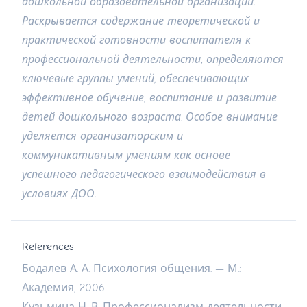
дошкольной
образовательной
организации
.
Раскрывается
содержание
теоретической
и
практической
готовности
воспитателя
к
профессиональной
деятельности
,
определяются
ключевые
группы
умений
,
обеспечивающих
эффективное
обучение
,
воспитание
и
развитие
детей
дошкольного
возраста
.
Особое
внимание
уделяется
организаторским
и
коммуникативным
умениям
как
основе
успешного
педагогического
взаимодействия
в
условиях
ДОО
.
References
Бодалев А. А. Психология общения. — М.:
Академия, 2006.
Кузьмина Н. В. Профессионализм деятельности