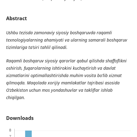
Abstract
Ushbu
tezisda
zamonaviy
siyosiy
boshqaruvda
raqamli
texnologiyalarning
ahamiyati
va
ularning
samarali
boshqaruv
tizimlariga
ta
’
siri
tahlil
qilinadi
.
Raqamli boshqaruv siyosiy qarorlar qabul qilishda shaffoflikni
oshirish, fuqarolarning ishtirokini kuchaytirish va davlat
xizmatlarini optimallashtirishda muhim vosita bo‘lib xizmat
qilmoqda. Maqolada xorijiy mamlakatlar tajribasi asosida
O‘zbekiston uchun mos yondashuvlar va takliflar ishlab
chiqilgan.
Downloads